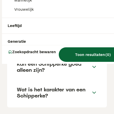
Mannelijk
Vrouwelijk
Wat zijn de voor- en nadelen
van schipperkes?
Leeftijd
Wat is de gemiddelde leeftijd
Generatie
van een Schipperke?
Zoekopdracht bewaren
Toon resultaten
(
0
)
Kan een Schipperke goed
alleen zijn?
Wat is het karakter van een
Schipperke?