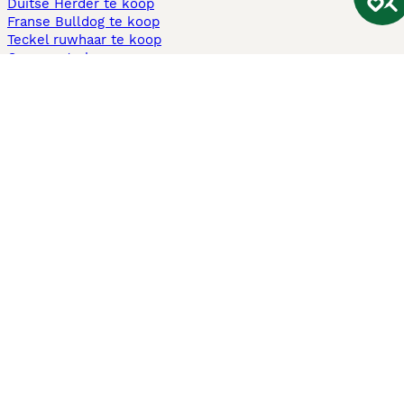
Duitse Herder te koop
Franse Bulldog te koop
Teckel ruwhaar te koop
Cavapoo te koop
Andere populaire pagina's
Honden te koop in Amsterdam
Pups te koop Limburg​
Pups te koop Friesland​
Honden te koop in Gelderland
Honden te koop in Den Haag
Honden te koop in Enschede
Adopteer hond in Nederland
Informatie
Over ons
Privacybeleid
Support
Pers
Voorwaarden
Pups verkopen