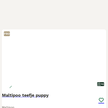
PRO
10
Maltipoo teefje puppy
Maltipoo