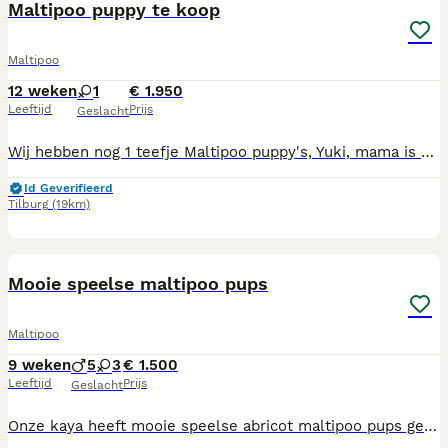
Maltipoo puppy te koop
Maltipoo
12 weken
1
€ 1.950
Leeftijd
Prijs
Geslacht
Wij hebben nog 1 teefje Maltipoo puppy's, Yuki, mama is Maltipoo, papa toypoedel en volledig getest. Mama, foto 11, en papa, foto 10, wonen beiden bij ons. Onze puppy's zijn gechipt, 2 x vaccinatie gehad, ontwormd volgens schema, nagekeken door onze dierenarts en geregistreerd bij NDG Nederland. Alle puppy's hebben een Europees Nederlands paspoort. Onze pups zijn geboren en opgegroeid in onze woonkamer zodat ze alle geluiden (tv, stofzuiger etc, meekrijgen voor een goede socialisatie. Wij zijn in bezit van UBN nummer. Wij zoeken voor onze pups een baasje voor het leven, die veel tijd aan de pups kunnen besteden, ze maken graag deel uit van het gezin, het liefst met tuin omdat ze graag buiten spelen Als de pups verhuizen naar hun nieuwe baasjes krijgen ze brokjes voor de eerste weken, mandje, speeltjes, nestgeurtje mee.
Id Geverifieerd
Tilburg
(19km)
7
Mooie speelse maltipoo pups
Maltipoo
9 weken
5
3
€ 1.500
Leeftijd
Prijs
Geslacht
Onze kaya heeft mooie speelse abricot maltipoo pups gekregen 5 reuen en 3 teefjes De pups zijn volgens schema ontwormt - ingeënt - gechipt - europees paspoort onderzocht en goedgekeurd door dierenarts De pups worden goed gesocialiseerd en groeien met kinderen op De pups mogen het nest en de moeder vanaf 3 augustus verlaten Ze zijn dan 8 wk oud Liever appen of bellen Meer info 06 2393 3521