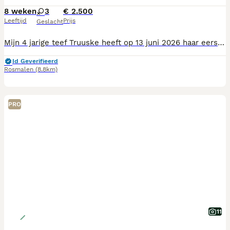
8 weken
3
€ 2.500
Leeftijd
Prijs
Geslacht
Mijn 4 jarige teef Truuske heeft op 13 juni 2026 haar eerste nestje gekregen waarbij ze 4 schattige teefjes op de wereld heeft gezet waarvan er 2 zijn verkocht. Het ras van de moederhond is Maltipoo Boomer en van de vaderhond Maltipoo. Allebei zijn ze een kruising van dwergpoedel-maltezer. Vanaf 8 augustus zoeken ze een nieuw huisje. Op 27 juli hebben de pups een paspoort, chip en gezondheidscheck gekregen en de eerste vaccinatie voor Hondenziekte en Parvo. Mocht u interesse hebben in één van deze schatjes kunt u mij een appje sturen of bellen naar 0640145774.
Id Geverifieerd
Rosmalen
(8.8km)
PRO
11