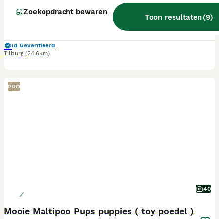
Leeftijd
Prijs
Geslacht
Zoekopdracht bewaren
Toon resultaten
(
9
)
Wij hebben nog 2 hele mooie Maltipoo pups nog 2 reutjes reutjes beschikbaar. 1 zwarte en 1 blonde. Ze mogen het nest al verlaten en hebben de nodige inentingen en vaccinaties gehad en hebben hun NL-paspoort in bezit
Id Geverifieerd
Tilburg
(24.6km)
PRO
40
Mooie Maltipoo Pups puppies ( toy poedel )