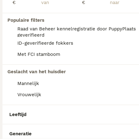
€
€
Populaire filters
Raad van Beheer kennelregistratie door PuppyPlaats
geverifieerd
ID-geverifieerde fokkers
Met FCI stamboom
Geslacht van het huisdier
Mannelijk
Vrouwelijk
9
Maltipoo pups
Leeftijd
Maltipoo
Generatie
12 weken
2
€ 1.100