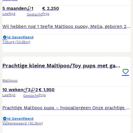
5 maanden
1
€ 2.250
Leeftijd
Prijs
Geslacht
Wij hebben nog 1 teefje Maltipoo puppy, Mella, geboren 21-2-2026. Ze mag vanaf nu het nest verlaten. Mama is Maltipoo, papa dwergpoedel en volledig getest. Mama, foto 6, en papa, foto 7, wonen beiden bij ons. De puppy's zijn gechipt, alle vaccinaties incl. rabiës spuit, ontwormd volgens schema, nagekeken door onze dierenarts en geregistreerd bij NDG Nederland. Alle puppy's hebben een Europees Nederlands paspoort. Onze pups zijn geboren en opgegroeid in onze woonkamer zodat ze alle geluiden (tv, stofzuiger etc, meekrijgen voor een goede socialisatie. Wij zijn in bezit van UBN nummer. Wij zoeken voor onze pups een baasje voor het leven, die veel tijd aan de pups kunnen besteden, ze maken graag deel uit van het gezin. Als de pups verhuizen naar hun nieuwe baasjes krijgen ze brokjes voor de eerste weken, mandje, speeltjes, nestgeurtje mee. Tel.nr. 06-19346176 of mail adrutten@ziggo.nl
Id Geverifieerd
Tilburg
(23.6km)
13
Prachtige kleine Maltipoo/Toy pups met garantie!🐶
Maltipoo
10 weken
3
2
€ 1.950
Leeftijd
Prijs
Geslacht
Prachtige Maltipoo pups – hypoallergeen Onze prachtige Maltipoo pups zijn op zoek naar een liefdevol thuis. De moeder is een Maltipoo en de vader een Toy Poedel. De pups zijn hypoallergeen en verharen niet. De pups groeien bij ons in huis op en worden daardoor goed gesocialiseerd. Ze komen dagelijks in aanraking met mensen en kinderen en zijn gewend aan de geluiden van het dagelijkse gezinsleven. Voordat zij naar hun nieuwe baasje gaan, worden de pups nagekeken door de dierenarts en voorzien van een Europees dierenpaspoort. Daarnaast zijn zij gechipt, gevaccineerd en 3 keer ontwormd. Vanaf juli mogen de pups het nest verlaten. De pups zullen naar verwachting een volwassen gewicht bereiken van ongeveer 4 tot maximaal 5 kilo, met een schofthoogte van circa 25 cm. Vraagprijs: € 1950 per pup. U bent van harte welkom om geheel vrijblijvend kennis te komen maken met de pups. Onder het genot van een kop koffie of thee kunt u de pups ontmoeten en al uw vragen stellen. Mocht u nog op vakantie gaan, dan is later ophalen of tijdelijke opvang in overleg mogelijk. 🐾 Interesse? Neem gerust contact met ons op voor meer informatie of een vrijblijvende kennismaking. ☕️🐾
Id Geverifieerd
Valkenswaard
(30.3km)