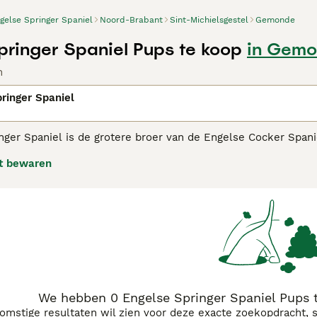
gelse Springer Spaniel
Noord-Brabant
Sint-Michielsgestel
Gemonde
pringer Spaniel Pups te koop
in Gem
n
ringer Spaniel
ger Spaniel is de grotere broer van de Engelse Cocker Spanie
aam aan de rol die ze speelden in het veld. Daar moesten de 
t bewaren
 De Springer Spaniel staat bekend om zijn uithoudingsvermoge
Hij vindt het daarna heerlijk het gezin nestelen na een zwar
se Springer Spaniel adviespagina
voor informatie over dit ho
We hebben 0 Engelse Springer Spaniel Pups
komstige resultaten wil zien voor deze exacte zoekopdracht, 