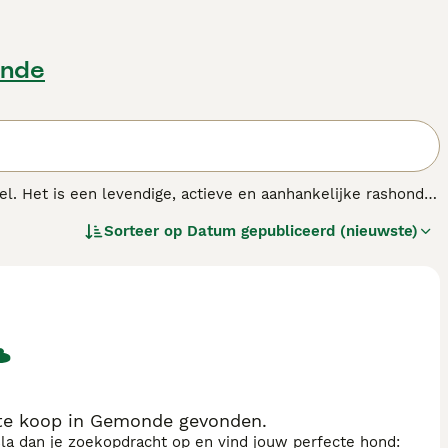
onde
l. Het is een levendige, actieve en aanhankelijke rashond.
honden het wild van de grond jagen zodat het in de lucht
Sorteer op
Datum gepubliceerd (nieuwste)
n, hij werkt onvermoeibaar de hele dag onder moeilijke
e dag.
ndenras.
 te koop in Gemonde gevonden.
sla dan je zoekopdracht op en vind jouw perfecte hond: