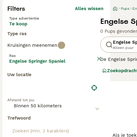
Filters
Alles wissen
Pups
En
Type advertentie
Engelse S
Te koop
0 Pups gevonde
Type ras
Engelse Sp
Kruisingen meenemen
Alleen puur
Ras
De Engelse Sprin
Engelse Springer Spaniel
Ze danken hun n
Zoekopdrach
zou "springen".
Uw locatie
omstandigheden. 
Lees onze
Engel
Afstand tot jou
Trefwoord
Als je toe