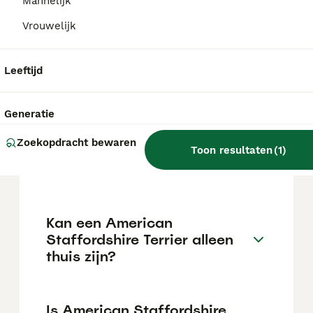
Mannelijk
Vrouwelijk
Wat is het karakter van een
American Staffordshire
Leeftijd
Terrier?
Generatie
Hoeveel jaar leeft een
Zoekopdracht bewaren
American Staffordshire
Toon resultaten
(
1
)
Terrier?
Kan een American
Staffordshire Terrier alleen
thuis zijn?
Is American Staffordshire