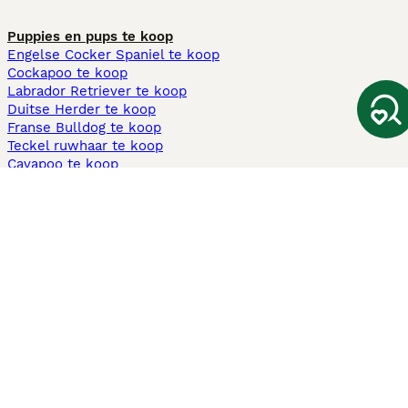
Puppies en pups te koop
Engelse Cocker Spaniel te koop
Cockapoo te koop
Labrador Retriever te koop
Duitse Herder te koop
Franse Bulldog te koop
Teckel ruwhaar te koop
Cavapoo te koop
Andere populaire pagina's
Honden te koop in Amsterdam
Pups te koop Limburg​
Pups te koop Friesland​
Honden te koop in Gelderland
Honden te koop in Den Haag
Honden te koop in Enschede
Adopteer hond in Nederland
Informatie
Over ons