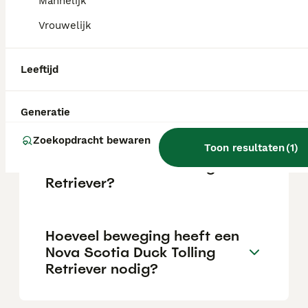
aan hun fysieke en mentale behoeften is
Mannelijk
voldaan, zijn ze lief voor kinderen.
Vrouwelijk
Hoeveel kost een Nova
Leeftijd
Scotia Duck Tolling
Retriever?
Generatie
Zoekopdracht bewaren
Wat zijn de nadelen van een
Toon resultaten
(
1
)
Nova Scotia Duck Tolling
Retriever?
Hoeveel beweging heeft een
Nova Scotia Duck Tolling
Retriever nodig?