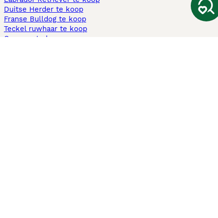
Duitse Herder te koop
Franse Bulldog te koop
Teckel ruwhaar te koop
Cavapoo te koop
Andere populaire pagina's
Honden te koop in Amsterdam
Pups te koop Limburg​
Pups te koop Friesland​
Honden te koop in Gelderland
Honden te koop in Den Haag
Honden te koop in Enschede
Adopteer hond in Nederland
Informatie
Over ons
Privacybeleid
Support
Pers
Voorwaarden
Pups verkopen