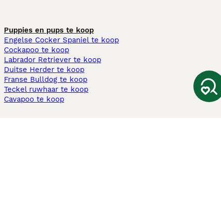
Puppies en pups te koop
Engelse Cocker Spaniel te koop
Cockapoo te koop
Labrador Retriever te koop
Duitse Herder te koop
Franse Bulldog te koop
Teckel ruwhaar te koop
Cavapoo te koop
Andere populaire pagina's
Honden te koop in Amsterdam
Pups te koop Limburg​
Pups te koop Friesland​
Honden te koop in Gelderland
Honden te koop in Den Haag
Honden te koop in Enschede
Adopteer hond in Nederland
Informatie