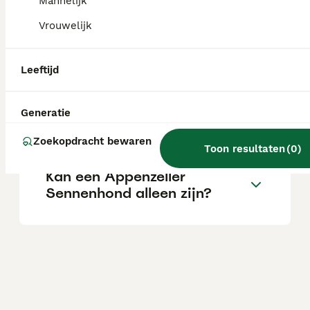
Mannelijk
Vrouwelijk
Wat is het karakter van een
Appenzeller Sennenhond?
Leeftijd
Blaffen Appenzeller
Generatie
Sennenhonden veel?
Zoekopdracht bewaren
Toon resultaten
(
0
)
Kan een Appenzeller
Sennenhond alleen zijn?