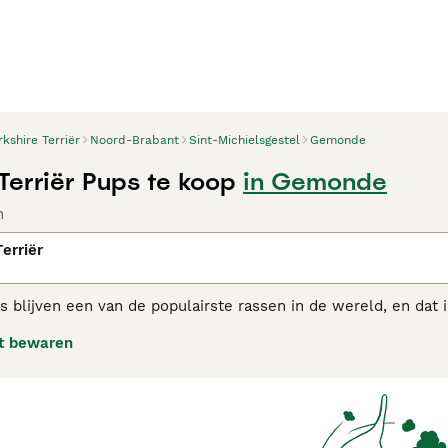
rkshire Terriër
Noord-Brabant
Sint-Michielsgestel
Gemonde
Terriër Pups te koop
in Gemonde
n
erriër
rs blijven een van de populairste rassen in de wereld, en dat 
nen zich goed aanpassen in de levensstijl van hun eigenaars,
t bewaren
teland. Hoewel de Yorkie klein van stuk is heeft hij een gewel
hire Terriër adviespagina
voor informatie over dit hondenras.