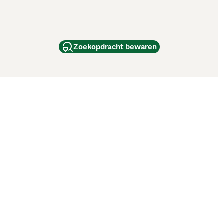
Zoekopdracht bewaren
dam
and
ag
de
d
ci Animali
Lancaster Puppies
 verbeteren. Met het gebruik van deze website en