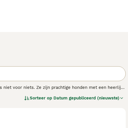
is niet voor niets. Ze zijn prachtige honden met een heerlijk
 of die nu in een appartement in de stad wonen of in een
Sorteer op
Datum gepubliceerd (nieuwste)
dige persoonlijkheid en is hij altijd klaar om op pad te gaan