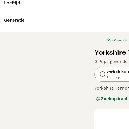
Leeftijd
Generatie
Pups
Yo
Yorkshire 
0 Pups gevonde
Yorkshire T
Alleen puur
Yorkshire Terrie
karakter. Ze kun
Zoekopdrach
huis op het plat
Lees onze
Yorks