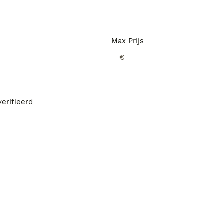
Max Prijs
€
erifieerd