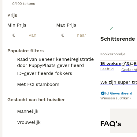
0/100 tekens
Prijs
Min Prijs
Max Prijs
€
€
Schitterende 
Populaire filters
Kooikerhondje
Raad van Beheer kennelregistratie
15 weken
3
5
door PuppyPlaats geverifieerd
Leeftijd
Geslach
ID-geverifieerde fokkers
Met FCI stamboom
Id Geverifieerd
Winssen
(38.1km)
Geslacht van het huisdier
Mannelijk
FAQ's
Vrouwelijk