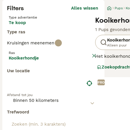
Filters
Alles wissen
Pups
Ko
Type advertentie
Kooikerho
Te koop
1 Pups gevonde
Type ras
Kooikerho
Kruisingen meenemen
Alleen puur
Ras
Het kooikerhondj
Kooikerhondje
eenden in de va
Zoekopdrach
Nova Scotia Duck
Uw locatie
Lees onze
Kooik
PRO
Afstand tot jou
Trefwoord