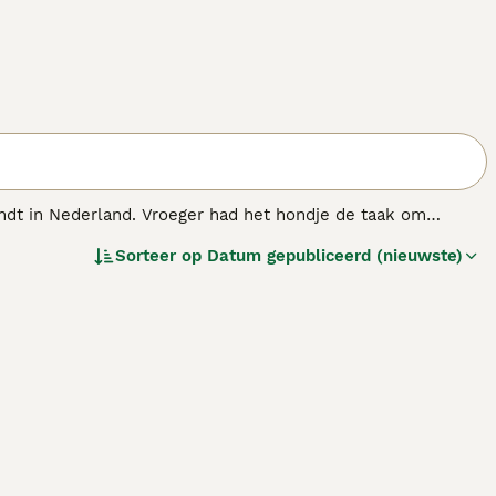
vindt in Nederland. Vroeger had het hondje de taak om
 dat deze charmante hondjes aan de basis liggen van de
Sorteer op
Datum gepubliceerd (nieuwste)