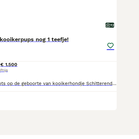
12
kooikerpups nog 1 teefje!
€ 1.500
Prijs
t
We zijn super trots op de geboorte van kooikerhondje Schitterend getekend De puppen groeien op bij ons in huis en daardoor zijn ze gewend aan de dagelijkse geluiden en aan kinderen en kleinkinderen. Ze zijn zeer sociaal. De pups mogen het nestje verlaten als ze ongeveer 9 weken zijn dat ze goed droge brok eten en krantzindelijk zijn ! Puppen worden volledig ingeënt, gechipt , ontwormd volgens schema en volledig gezond verklaard door de dierenarts. En een Europees paspoort met de gezondheid verklaring van de dierenarts. Uw krijgt een puppypakket mee voor ongeveer 2 weken voer en een nestdoekje met de geur van de moeder. Ouders zijn in bezit van een stamboom. ENM & VWD & Polymiositis Vrij Katarakt vrij pattelavrij. We zijn in bezit van H&k En ubn nummer. WEGENS NOG 1 TEEJE en REU BESCHIKBAAR! De pups zijn volledig ingeënt en hebben ook een rabiës inenting ze mogen ook naar buitenland! Heeft uw verdere vragen kunt uw me een berichtje sturen Met vriendelijke groet !