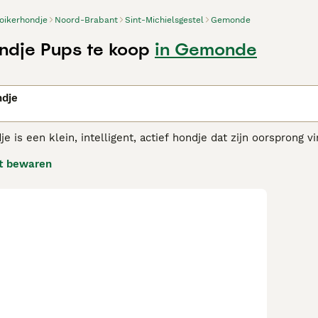
oikerhondje
Noord-Brabant
Sint-Michielsgestel
Gemonde
ndje Pups te koop
in Gemonde
n
ndje
e is een klein, intelligent, actief hondje dat zijn oorsprong 
llen en netten van jagers te lokken. Sommige mensen geloven
t bewaren
 Tolling Retriever.
erhondje adviespagina
voor informatie over dit hondenras.