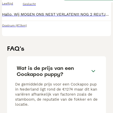
Leeftijd
Geslacht
Hallo. Wij MOGEN ONS NEST VERLATEN!!! NOG 2 REUTJES BESCHIKBAAR. Prachtige kleine poedel pups met een vleugje cocker spaniel geboren op 30 november. 2 teefjes en 3 reutjes. 2 zwarte teefjes met een witte vlek op de borst, ( Gereserveerd) 2 volledig zwarte reutjes en 1 blonde reu (Gereserveerd) Het is een hypoallergeen ras die erom bekend staat goed te trainen te zijn. Daarbij zijn ze met de juiste opvoeding super lief en trouw. Moeder Pip (3jaar) is een Black and tan f1b cockapoo kruising. Zo'n kleine 6kg een een schofthoogte van ca 34cm. Vader is een rode poedel van 5,5 kg en een schofthoogte van 33cm. Beide honden zijn getest. Pip is een lief, vrolijk en grappig hondje die graag racet in het bos, maar net zo graag lekker lui op schoot licht. Het liefst gaat ze overal mee naar toe, maar alleen thuis is ook geen probleem. De pups groeien in huiselijke kring op in bijzijn van een andere hond (de oma van de pups, een cockapoo f1kruising) en onze zoon van 9. Socialiseren zal dus geen probleem zijn. De pups mogen naar hun forever home tussen 18 en 25 januari mits alles goed gaat en de dierenarts groen licht geeft. Ze zullen dan nagekeken zijn door de dierenarts, ontwormd, gechipt en gevaccineerd zijn en in het bezit zijn van een paspoort. Ze krijgen een puppypakket mee met daarin voer voor de eerste periode.
Oostrum
(47.1km)
FAQ's
Wat is de prijs van een
Cockapoo puppy?
De gemiddelde prijs voor een Cockapoo pup
in Nederland ligt rond de €1274 maar dit kan
variëren afhankelijk van factoren zoals de
stamboom, de reputatie van de fokker en de
locatie.