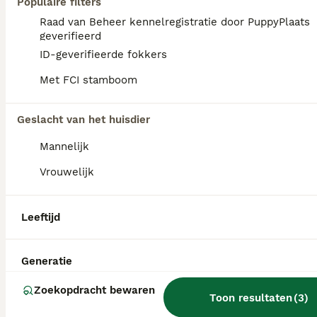
Populaire filters
Raad van Beheer kennelregistratie door PuppyPlaats
geverifieerd
ID-geverifieerde fokkers
Met FCI stamboom
Geslacht van het huisdier
Mannelijk
Vrouwelijk
Leeftijd
1
Mooie poedel / cockapoo pups
Generatie
Zoekopdracht bewaren
Cockapoo
Toon resultaten
(
3
)
8 maanden
3
2