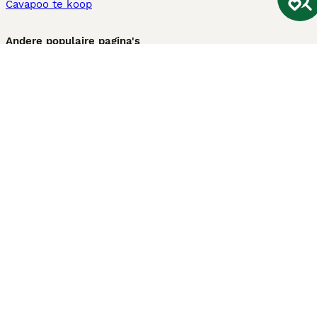
Cavapoo te koop
Andere populaire pagina's
Honden te koop in Amsterdam
Pups te koop Limburg​
Pups te koop Friesland​
Honden te koop in Gelderland
Honden te koop in Den Haag
Honden te koop in Enschede
Adopteer hond in Nederland
Informatie
Over ons
Privacybeleid
Support
Pers
Voorwaarden
Pups verkopen
Honden test