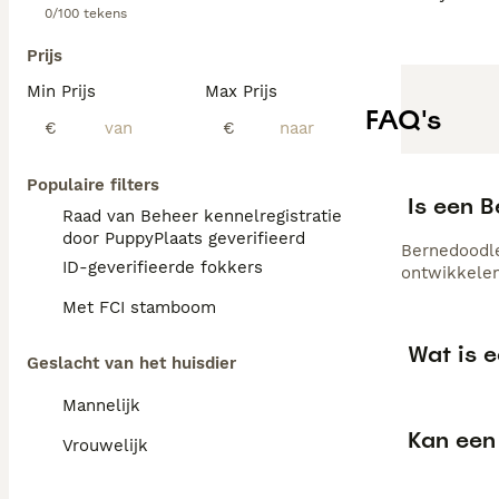
0/100 tekens
Bernedoodles zij
beweging en ment
Prijs
te voorkomen. V
Min Prijs
Max Prijs
FAQ's
€
€
Populaire filters
Is een 
Raad van Beheer kennelregistratie
door PuppyPlaats geverifieerd
Bernedoodle
ID-geverifieerde fokkers
ontwikkelen
Met FCI stamboom
Wat is 
Geslacht van het huisdier
Mannelijk
Kan een
Vrouwelijk