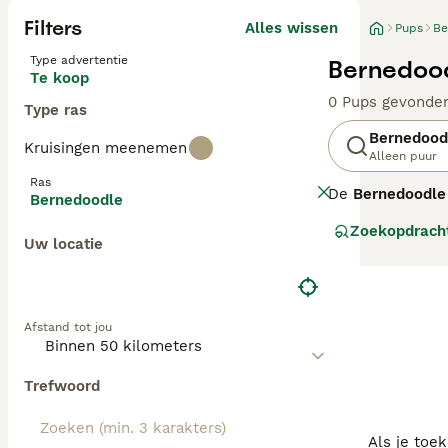
Filters
Alles wissen
Pups
Be
Type advertentie
Bernedood
Te koop
0 Pups gevonde
Type ras
Bernedood
Kruisingen meenemen
Alleen puur
Ras
De
Bernedoodle
Bernedoodle
een Berner Senne
Zoekopdrach
Bernedoodles co
Uw locatie
hoge trainbaarhe
mini Bernedoodl
allergieën.
Afstand tot jou
Bernedoodles ko
hypoallergene k
vacht.
F1b Bern
Trefwoord
(circa 87,5% Poe
en F1b ouder, s
ernstige) allergi
Als je toe