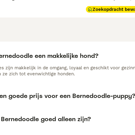
n lief, trouw en energiek, en ze gedijen in gezinnen en acti
Zoekopdracht bew
ale uitdaging. Door hun volle, krullende vacht is regelmati
oor wie zoekt naar een vriendelijke, slimme én aantrekkelij
Bernedoodle een makkelijke hond?
s zijn makkelijk in de omgang, loyaal en geschikt voor gezi
 ze zich tot evenwichtige honden.
een goede prijs voor een Bernedoodle-puppy
 Bernedoodle goed alleen zijn?