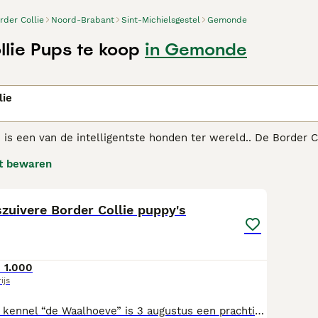
rder Collie
Noord-Brabant
Sint-Michielsgestel
Gemonde
llie Pups te koop
in Gemonde
n
lie
 is een van de intelligentste honden ter wereld.. De Border C
 met name geschikt voor mensen die een actief buitenleven le
t bewaren
dige rassen ter wereld.
5
r Collie adviespagina
voor informatie over dit hondenras.
szuivere Border Collie puppy's
 1.000
ijs
Bij Border Collie kennel “de Waalhoeve” is 3 augustus een prachtig nestje raszuivere Border Collie pups geboren. Ze worden met liefde en aandacht verzorgd en mogen op de leeftijd van 8 weken naar hun nieuwe baasje. Ze zijn dan regelmatig ontwormd, volledig door de dierenarts nagekeken op gezondheid, ingeënt, gechipt, geregistreerd en krijgen een Europees paspoort mee, ook een puppypakketje. Puppy’s worden goed gesocialiseerd, worden geknuffeld door kleine kinderen en komen in aanraking met andere huisdieren, zoals kippen en schapen. Het liefste wat onze Borders doen is hun baasje helpen bij de verzorging van zijn schapen, maar zijn ook in huis gezellige gezinshonden. Het leven en de gezondheid kunnen wij niet geven, maar dankbaar uit de hand van onze Schepper ontvangen; wel geven wij een jaar schriftelijke garantie op onze pups. Foto 3 en 5 is de moeder (haar vader, grootmoeder grootvader i.b.v.stamboom), Foto 4 is de vader (i.b.v. stamboom) U kunt ons bellen tussen 9.00 - 21.00 uur, liever niet op zondag (ook geen bezoek). Tel. 06-83 38 06 91 of email: adam@kliksafe.nl