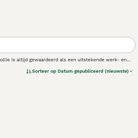
ollie is altijd gewaardeerd als een uitstekende werk- en
iden. Border Collies zijn stoer en tegelijkertijd een van
Sorteer op
Datum gepubliceerd (nieuwste)