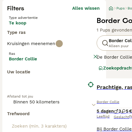
Filters
Alles wissen
Pups
Bo
Type advertentie
Border Co
Te koop
1 Pups gevonde
Type ras
Border Col
Kruisingen meenemen
Alleen puur
Ras
De Border Collie
Border Collie
gezelschapshond,
Zoekopdrach
de meest veelzij
Uw locatie
Lees onze
Borde
Prachtige, ra
Afstand tot jou
Border Collie
5 dagen
3
5
€
Trefwoord
Leeftijd
Pr
Geslacht