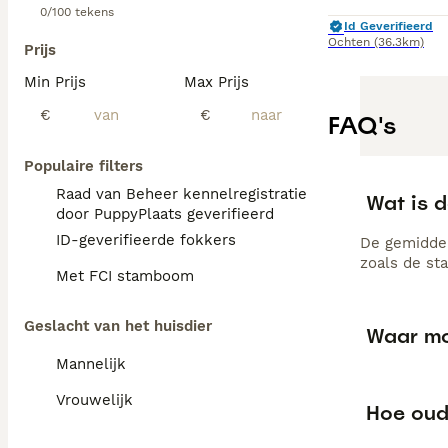
0/100 tekens
Id Geverifieerd
Ochten
(36.3km)
Prijs
Min Prijs
Max Prijs
€
€
FAQ's
Populaire filters
Raad van Beheer kennelregistratie
Wat is d
door PuppyPlaats geverifieerd
ID-geverifieerde fokkers
De gemiddel
zoals de st
Met FCI stamboom
Geslacht van het huisdier
Waar moe
Mannelijk
Vrouwelijk
Hoe oud