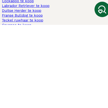
Cockapoo te koop
Labrador Retriever te koop
Duitse Herder te koop
Franse Bulldog te koop
Teckel ruwhaar te koop
Cavapoo te koop
Andere populaire pagina's
Honden te koop in Amsterdam
Pups te koop Limburg​
Pups te koop Friesland​
Honden te koop in Gelderland
Honden te koop in Den Haag
Honden te koop in Enschede
Adopteer hond in Nederland
Informatie
Over ons
Privacybeleid
Support
Pers