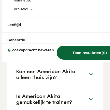
Mannelijk
de locatie.
Vrouwelijk
Wat is het karakter van een
Leeftijd
American Akita?
Generatie
Hoeveel jaar leeft een
Zoekopdracht bewaren
American Akita?
Toon resultaten
(
0
)
Kan een American Akita
alleen thuis zijn?
Is American Akita
gemakkelijk te trainen?