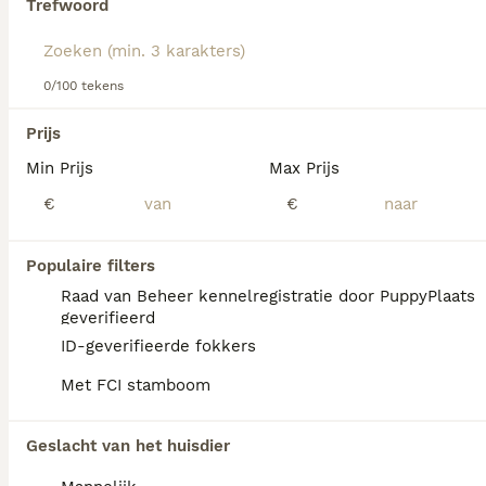
Trefwoord
hondenras.
We hebben 0 Morkie Pups te koop in
Gemonde gevonden.
0/100 tekens
Als je toekomstige resultaten wil zien voor deze 
exacte zoekopdracht, sla dan je zoekopdracht op en 
Prijs
vind jouw perfecte hond:
Min Prijs
Max Prijs
Zoekopdracht bewaren
€
€
FAQ's
Populaire filters
Raad van Beheer kennelregistratie door PuppyPlaats
geverifieerd
Hoeveel kost een Morkie?
ID-geverifieerde fokkers
Met FCI stamboom
De aanschaf van een Morkie pup vraagt een
investering die varieert afhankelijk van de
fokker.
Geslacht van het huisdier