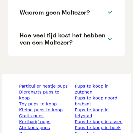
Waarom geen Maltezer?
Hoe veel tijd kost het hebben
van een Maltezer?
particulier nestje pups
pups te koop in
dierenarts pups te
zutphen
koop
pups te koop noord
toy pups te koop
brabant
kleine pups te koop
pups te koop in
gratis pups
lelystad
kortharig pups
pups te koop in assen
abrikoos pups
pups te koop in beek