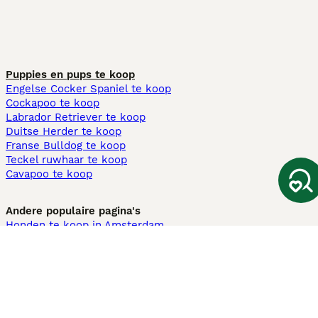
Puppies en pups te koop
Engelse Cocker Spaniel te koop
Cockapoo te koop
Labrador Retriever te koop
Duitse Herder te koop
Franse Bulldog te koop
Teckel ruwhaar te koop
Cavapoo te koop
Andere populaire pagina's
Honden te koop in Amsterdam
Pups te koop Limburg​
Pups te koop Friesland​
Honden te koop in Gelderland
Honden te koop in Den Haag
Honden te koop in Enschede
Adopteer hond in Nederland