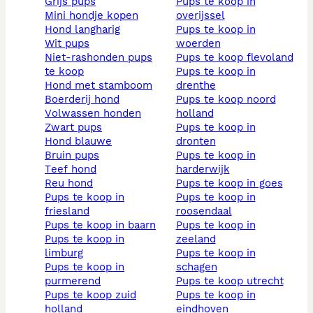
grijs pups
pups te koop in
mini hondje kopen
overijssel
hond langharig
pups te koop in
wit pups
woerden
niet-rashonden pups
pups te koop flevoland
te koop
pups te koop in
hond met stamboom
drenthe
boerderij hond
pups te koop noord
volwassen honden
holland
zwart pups
pups te koop in
hond blauwe
dronten
bruin pups
pups te koop in
teef hond
harderwijk
reu hond
pups te koop in goes
pups te koop in
pups te koop in
friesland
roosendaal
pups te koop in baarn
pups te koop in
pups te koop in
zeeland
limburg
pups te koop in
pups te koop in
schagen
purmerend
pups te koop utrecht
pups te koop zuid
pups te koop in
holland
eindhoven