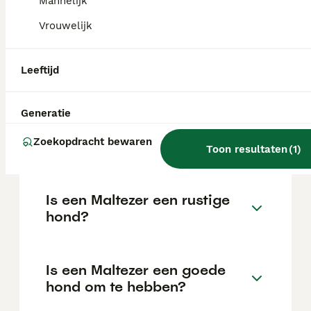
Mannelijk
Vrouwelijk
Wat is de prijs van een
Maltezer pup?
Leeftijd
De gemiddelde prijs voor een Maltezer pup
in Nederland ligt rond de €802 maar dit kan
Generatie
variëren afhankelijk van factoren zoals de
stamboom, de reputatie van de fokker en de
Zoekopdracht bewaren
Toon resultaten
(
1
)
locatie.
Is een Maltezer een rustige
hond?
Is een Maltezer een goede
hond om te hebben?