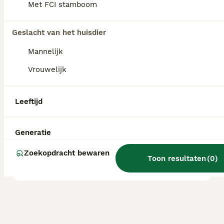
Met FCI stamboom
oplopen tot 2.000 euro of meer.
Geslacht van het huisdier
Wat zijn de nadelen van een
Mannelijk
ruwharige Teckel?
Vrouwelijk
Is een ruwharige Teckel een
Leeftijd
makkelijke hond?
Generatie
Hoe lang leeft een ruwharige
Zoekopdracht bewaren
Teckel?
Toon resultaten
(
0
)