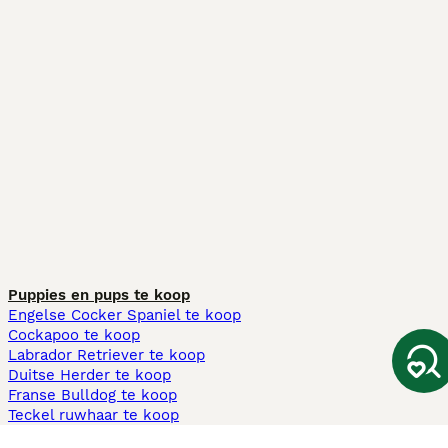
Puppies en pups te koop
Engelse Cocker Spaniel te koop
Cockapoo te koop
Labrador Retriever te koop
Duitse Herder te koop
Franse Bulldog te koop
Teckel ruwhaar te koop
Cavapoo te koop