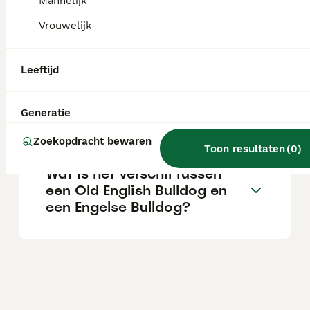
Mannelijk
Vrouwelijk
Hoe groot wordt een Old
English Bulldog?
Leeftijd
Is een oude Engelse bulldog
Generatie
een geschikte gezinshond?
Zoekopdracht bewaren
Toon resultaten
(
0
)
Wat is het verschil tussen
een Old English Bulldog en
een Engelse Bulldog?