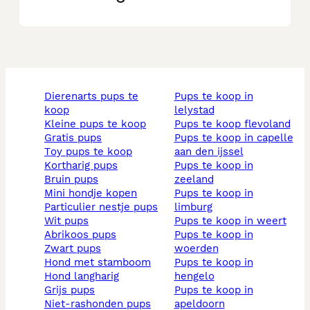
dierenarts pups te
pups te koop in
koop
lelystad
kleine pups te koop
pups te koop flevoland
gratis pups
pups te koop in capelle
toy pups te koop
aan den ijssel
kortharig pups
pups te koop in
bruin pups
zeeland
mini hondje kopen
pups te koop in
particulier nestje pups
limburg
wit pups
pups te koop in weert
abrikoos pups
pups te koop in
zwart pups
woerden
hond met stamboom
pups te koop in
hond langharig
hengelo
grijs pups
pups te koop in
niet-rashonden pups
apeldoorn