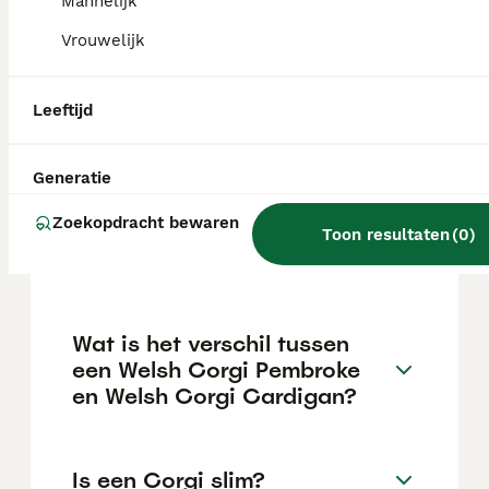
maar dit kan variëren afhankelijk van
Mannelijk
factoren zoals de stamboom, de reputatie
Vrouwelijk
van de fokker en de locatie.
Leeftijd
Is een Corgi een makkelijke
hond?
Generatie
Zoekopdracht bewaren
Hoe oud wordt een Welsh
Toon resultaten
(
0
)
Corgi gemiddeld?
Wat is het verschil tussen
een Welsh Corgi Pembroke
en Welsh Corgi Cardigan?
Is een Corgi slim?