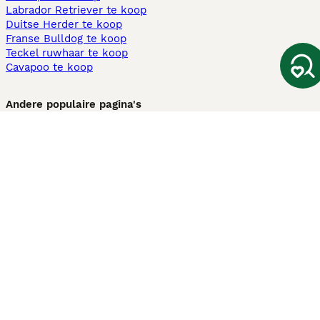
Labrador Retriever te koop
Duitse Herder te koop
Franse Bulldog te koop
Teckel ruwhaar te koop
Cavapoo te koop
Andere populaire pagina's
Honden te koop in Amsterdam
Pups te koop Limburg​
Pups te koop Friesland​
Honden te koop in Gelderland
Honden te koop in Den Haag
Honden te koop in Enschede
Adopteer hond in Nederland
Informatie
Over ons
Privacybeleid
Support
Pers
Voorwaarden