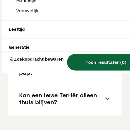
Mannelijk
Is de Ierse Terrier een rustige
Vrouwelijk
hond?
Leeftijd
Hoe oud wordt een Ierse
Terriër gemiddeld?
Generatie
Zoekopdracht bewaren
Toon resultaten
(
0
)
Wat kost een Ierse Terriër
pup?
Kan een Ierse Terriër alleen
thuis blijven?