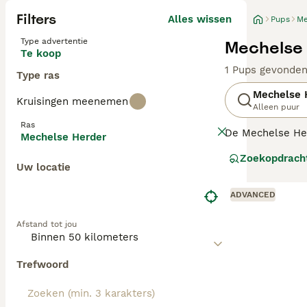
Filters
Alles wissen
Pups
Me
Type advertentie
Mechelse 
Te koop
1 Pups gevonde
Type ras
Mechelse 
Kruisingen meenemen
Alleen puur
Ras
De Mechelse Her
Mechelse Herder
en politiehond 
Zoekopdrach
Uw locatie
Lees onze Meche
ADVANCED
Afstand tot jou
Trefwoord