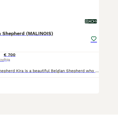
6
5
an Shepherd (MALINOIS)
€ 700
Prijs
cht
Kira – Belgian Shepherd Kira is a beautiful Belgian Shepherd who perfectly embodies the intelligence, elegance, and loyalty for which the breed is renowned. With her striking appearance, athletic build, and attentive expression, she is a wonderful example of the breed's exceptional qualities. UNFORTUNATELY DUE TO RELOCATION IN NETHERLANDS IN A SMALL APARTMENT IN EINDHOVEN I AM NOT ABLE TO BRING WITH ME! THAT'S WHY I WANT TO OFFER FOR A SMALL AMOUNT TO SOMEONE ELSE. Kira is friendly, social, and full of energy. She thrives on activity, loves spending time with people, and is always ready for new adventures. Whether at work, during training, or relaxing with her family, she consistently displays her excellent character and remarkable adaptability. A true representative of the Belgian Shepherd breed, Kira brings together beauty, intelligence, courage, and unwavering loyalty. She is a cherished member of her family and a wonderful ambassador for her breed. 🐾❤️ HAVE ALL VACCINES PASSPORT CAN BE TRANSPORTED FROM ROMANIA TO NETHERLANDS IN 48 HOURS. THE MOTHER AND FATHER COMES FROM A GOOD LINE. THANKS! FOR OTHER INFOS GET IN TOUCH WITH ME!