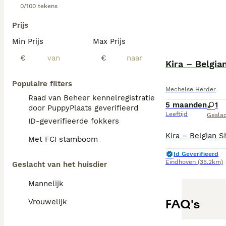
0/100 tekens
Prijs
Min Prijs
Max Prijs
€
€
Kira – Belgi
Populaire filters
Mechelse Herder
Raad van Beheer kennelregistratie
5 maanden
1
door PuppyPlaats geverifieerd
Leeftijd
Gesla
ID-geverifieerde fokkers
Met FCI stamboom
Id Geverifieerd
Eindhoven
(35.2km)
Geslacht van het huisdier
Mannelijk
FAQ's
Vrouwelijk