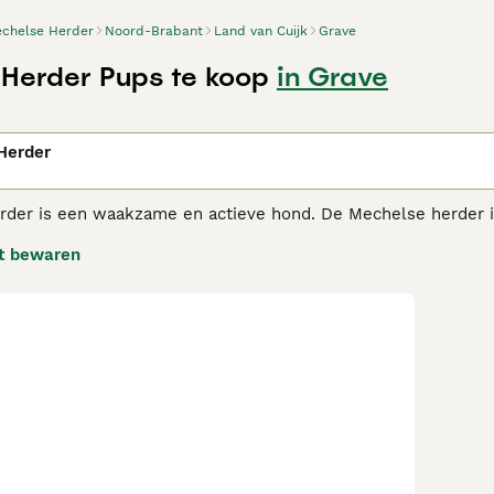
chelse Herder
Noord-Brabant
Land van Cuijk
Grave
Herder Pups te koop
in Grave
n
Herder
der is een waakzame en actieve hond. De Mechelse herder i
te gebruiken. Ook het Amerikaanse leger gebruikt dit ras om 
t bewaren
lse Herder adviespagina voor informatie over dit hondenras.