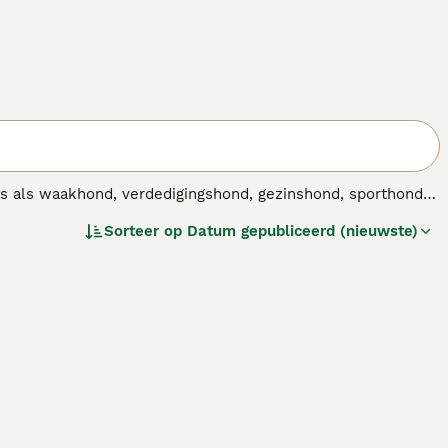
s als waakhond, verdedigingshond, gezinshond, sporthond
onder andere explosieven op te sporen.
Sorteer op
Datum gepubliceerd (nieuwste)