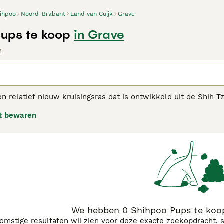
ihpoo
Noord-Brabant
Land van Cuijk
Grave
ups te koop
in Grave
n
n relatief nieuw kruisingsras dat is ontwikkeld uit de Shih 
s die de krullerige vacht van de poedel of de langere en vee
t bewaren
welk van de ouderrassen de pups zijn verwekt. Pups in hetzel
 aan kleuren en kleurcombinaties kunnen hebben.
oo adviespagina voor informatie over dit hondenras.
We hebben 0 Shihpoo Pups te koop
komstige resultaten wil zien voor deze exacte zoekopdracht, 