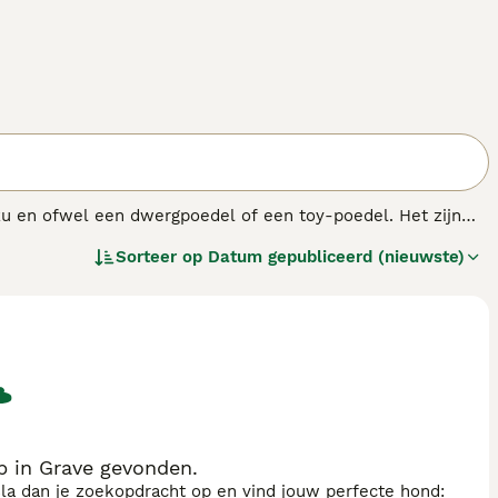
Tzu en ofwel een dwergpoedel of een toy-poedel. Het zijn
l rechtere vacht van de Shih Tzu kunnen hebben. Dit is
Sorteer op
Datum gepubliceerd (nieuwste)
fde nest kunnen er heel verschillend uit zien en een
 in Grave gevonden.
sla dan je zoekopdracht op en vind jouw perfecte hond: