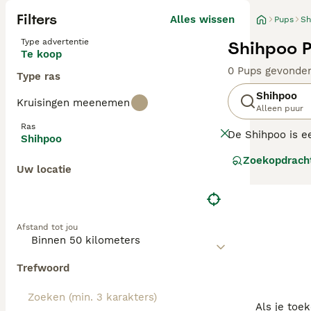
Filters
Alles wissen
Pups
Sh
Type advertentie
Shihpoo P
Te koop
0 Pups gevonde
Type ras
Shihpoo
Kruisingen meenemen
Alleen puur
Ras
De Shihpoo is ee
Shihpoo
schattige hondje
Zoekopdrach
afhankelijk van 
Uw locatie
verscheidenheid
Lees onze Shihp
Afstand tot jou
Trefwoord
Als je toe