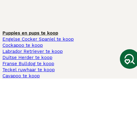
Puppies en pups te koop
Engelse Cocker Spaniel te koop
Cockapoo te koop
Labrador Retriever te koop
Duitse Herder te koop
Franse Bulldog te koop
Teckel ruwhaar te koop
Cavapoo te koop
Andere populaire pagina's
Honden te koop in Amsterdam
Pups te koop Limburg​
Pups te koop Friesland​
Honden te koop in Gelderland
Honden te koop in Den Haag
Honden te koop in Enschede
Adopteer hond in Nederland