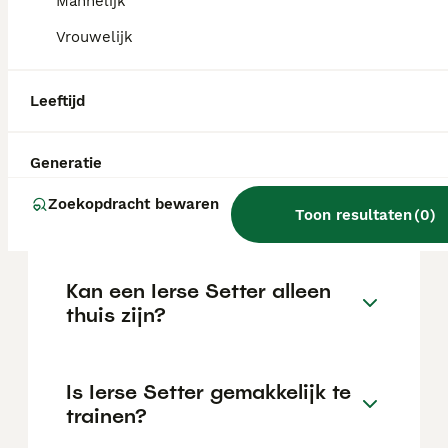
Mannelijk
de locatie.
Vrouwelijk
Wat is het karakter van een
Leeftijd
Ierse Setter?
Generatie
Hoeveel jaar leeft een Ierse
Zoekopdracht bewaren
Setter?
Toon resultaten
(
0
)
Kan een Ierse Setter alleen
thuis zijn?
Is Ierse Setter gemakkelijk te
trainen?