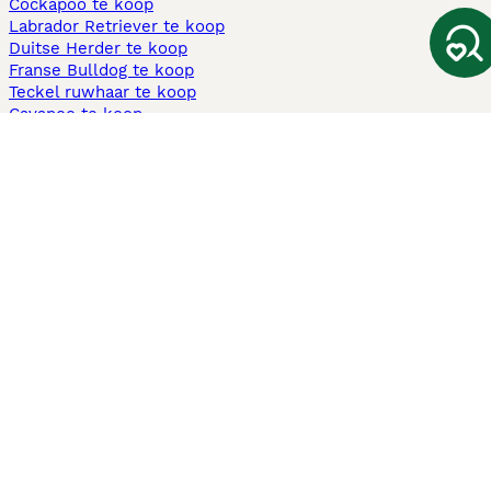
Cockapoo te koop
Labrador Retriever te koop
Duitse Herder te koop
Franse Bulldog te koop
Teckel ruwhaar te koop
Cavapoo te koop
Andere populaire pagina's
Honden te koop in Amsterdam
Pups te koop Limburg​
Pups te koop Friesland​
Honden te koop in Gelderland
Honden te koop in Den Haag
Honden te koop in Enschede
Adopteer hond in Nederland
Informatie
Over ons
Privacybeleid
Support
Pers