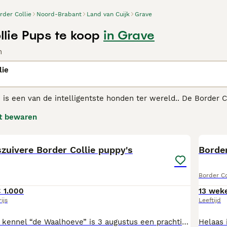
rder Collie
Noord-Brabant
Land van Cuijk
Grave
llie Pups te koop
in Grave
n
lie
 is een van de intelligentste honden ter wereld.. De Border C
 met name geschikt voor mensen die een actief buitenleven le
t bewaren
dige rassen ter wereld.
5
r Collie adviespagina
voor informatie over dit hondenras.
szuivere Border Collie puppy's
Border
Border Co
 1.000
13 wek
rijs
Leeftijd
Bij Border Collie kennel “de Waalhoeve” is 3 augustus een prachtig nestje raszuivere Border Collie pups geboren. Ze worden met liefde en aandacht verzorgd en mogen op de leeftijd van 8 weken naar hun nieuwe baasje. Ze zijn dan regelmatig ontwormd, volledig door de dierenarts nagekeken op gezondheid, ingeënt, gechipt, geregistreerd en krijgen een Europees paspoort mee, ook een puppypakketje. Puppy’s worden goed gesocialiseerd, worden geknuffeld door kleine kinderen en komen in aanraking met andere huisdieren, zoals kippen en schapen. Het liefste wat onze Borders doen is hun baasje helpen bij de verzorging van zijn schapen, maar zijn ook in huis gezellige gezinshonden. Het leven en de gezondheid kunnen wij niet geven, maar dankbaar uit de hand van onze Schepper ontvangen; wel geven wij een jaar schriftelijke garantie op onze pups. Foto 3 en 5 is de moeder (haar vader, grootmoeder grootvader i.b.v.stamboom), Foto 4 is de vader (i.b.v. stamboom) U kunt ons bellen tussen 9.00 - 21.00 uur, liever niet op zondag (ook geen bezoek). Tel. 06-83 38 06 91 of email: adam@kliksafe.nl