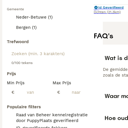
Id Geverifieerd
Gemeente
Ochten
(21.3km)
Neder-Betuwe (1)
Bergen (1)
FAQ's
Trefwoord
Wat is d
0/100 tekens
De gemiddel
Prijs
zoals de st
Min Prijs
Max Prijs
€
€
Waar moe
Populaire filters
Raad van Beheer kennelregistratie
Hoe oud
door PuppyPlaats geverifieerd