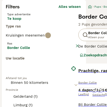
Filters
Alles wissen
Pups
Bo
Type advertentie
Border Co
Te koop
2 Pups gevonde
Type ras
Border Col
Kruisingen meenemen
Alleen puur
Ras
De Border Collie
Border Collie
gezelschapshond,
Zoekopdrach
de meest veelzij
Uw locatie
Lees onze
Borde
Prachtige, ra
Afstand tot jou
Border Collie
4 dagen
3
5
€
Provincie
Leeftijd
P
Geslacht
Gelderland (1)
Limburg (1)