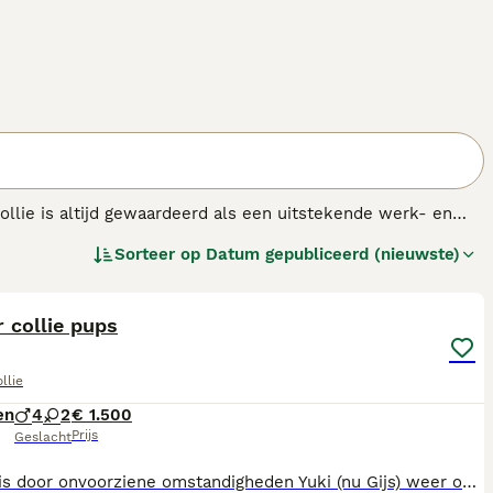
ollie is altijd gewaardeerd als een uitstekende werk- en
iden. Border Collies zijn stoer en tegelijkertijd een van
Sorteer op
Datum gepubliceerd (nieuwste)
21
 collie pups
llie
en
4
2
€ 1.500
Prijs
Geslacht
Helaas is door onvoorziene omstandigheden Yuki (nu Gijs) weer op zoek naar een fantastisch huisje! Ze zijn geboren op 5 mei, en nu dus 12 weken oud. Moeder (foto 7&8) is een superlieve ee-red border collie met stamboom (Freelin Dreams Ultimo Red Maui). HD-A, ECVO vrij. Moeder doet recreatief aan dogfrisbee en rally-o. Maui is in huis super relaxed, maar heeft wel echt een aan knop als ze aan het werk mag. Vader (foto 9) is een prachtige zwart-witte border collie met stamboom (Reesheja Geralt). HD-A, ED vrij, ECVO vrij, DNA: alles vrij. Vader is actief in de obedience, schapen drijven en hoopers. (Nederlands kampioen OB1 en OB2). Ook hij heeft een super uitknop. De pups zijn bij ons in huis groot gebracht, samen met moeder en onze andere honden. Ze zijn goed gesocialiseerd en gewend aan de dagelijkse bezigheden. Met 2, 4, 6 en 8 weken zijn ze ontwormd. Met /- 6 weken gechipt en daarna geënt. Ook met 9 weken is Gijs geënt. Gijs mag het nestje al verlaten! Kom je uit het buitenland? Dan moet de pup met 12 weken geënt worden tegen rabiës en mag hij/zij pas met 15 weken de grens over!) Bent u geïnteresseerd? Stuur dan even een mailtje of berichtje met daarin: - uw gezinssituatie - ervaring met honden/border collies - wat u van plan bent met de hond te gaan doen UBN: 8723482