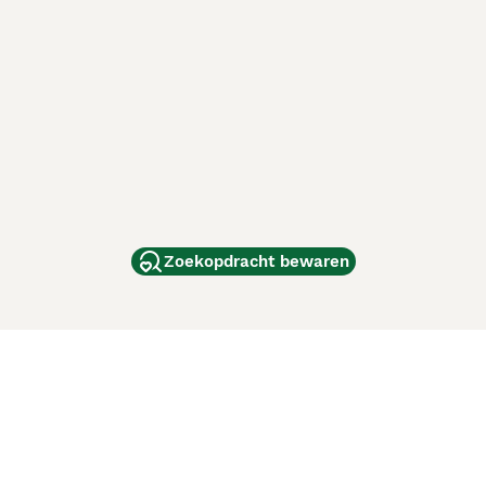
Zoekopdracht bewaren
dam
and
ag
de