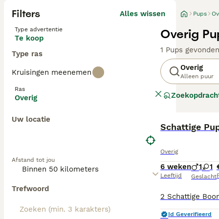
Filters
Alles wissen
Pups
Ov
Type advertentie
Overig Pu
Te koop
1 Pups gevonde
Type ras
Overig
Kruisingen meenemen
Alleen puur
Ras
Zoekopdrach
Overig
Uw locatie
Schattige Pu
Overig
Afstand tot jou
6 weken
1
1
Leeftijd
P
Geslacht
Trefwoord
Id Geverifieerd