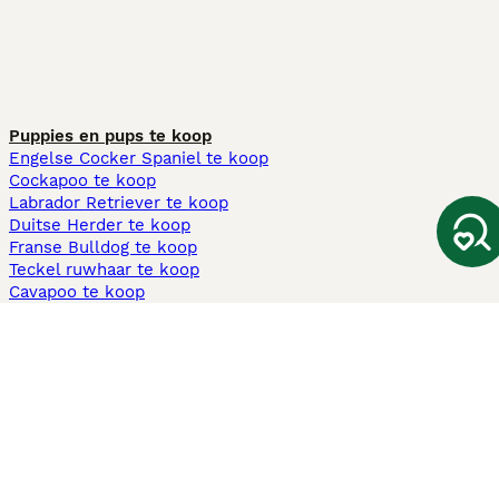
Puppies en pups te koop
Engelse Cocker Spaniel te koop
Cockapoo te koop
Labrador Retriever te koop
Duitse Herder te koop
Franse Bulldog te koop
Teckel ruwhaar te koop
Cavapoo te koop
Andere populaire pagina's
Honden te koop in Amsterdam
Pups te koop Limburg​
Pups te koop Friesland​
Honden te koop in Gelderland
Honden te koop in Den Haag
Honden te koop in Enschede