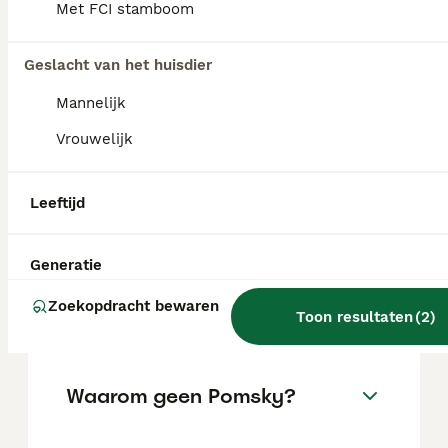
Met FCI stamboom
FAQ's
Geslacht van het huisdier
Hoe duur is een Pomsky?
Mannelijk
Vrouwelijk
De gemiddelde prijs voor een Pomsky pup in
Nederland ligt rond de €1189 maar dit kan
variëren afhankelijk van factoren zoals de
stamboom, de reputatie van de fokker en de
Leeftijd
locatie.
Generatie
Is een Pomsky een makkelijke
Zoekopdracht bewaren
hond?
Toon resultaten
(
2
)
Waarom geen Pomsky?