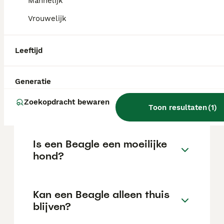
Mannelijk
Vrouwelijk
Wat is een normale prijs voor
een Beagle pup?
Leeftijd
De gemiddelde prijs voor een Beagle pup in
Nederland ligt rond de €676 maar dit kan
Generatie
variëren afhankelijk van factoren zoals de
stamboom, de reputatie van de fokker en de
Zoekopdracht bewaren
Toon resultaten
(
1
)
locatie.
Is een Beagle een moeilijke
hond?
Kan een Beagle alleen thuis
blijven?