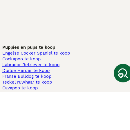
Puppies en pups te koop
Engelse Cocker Spaniel te koop
Cockapoo te koop
Labrador Retriever te koop
Duitse Herder te koop
Franse Bulldog te koop
Teckel ruwhaar te koop
Cavapoo te koop
Andere populaire pagina's
Honden te koop in Amsterdam
Pups te koop Limburg​
Pups te koop Friesland​
Honden te koop in Gelderland