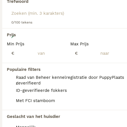
Trefwoord
hondenras.
0/100 tekens
10
Prijs
Min Prijs
Max Prijs
Mooie stamboom Beagle pups
€
€
Beagle
11 weken
Populaire filters
1
2
€ 2.000
Leeftijd
Prijs
Geslacht
Raad van Beheer kennelregistratie door PuppyPlaats
geverifieerd
Nog 2 teefjes en nog 1 reu te koop uit een nest van 5 Volledig stamboom En deze mooie pups groeien op bij ons in huis
ID-geverifieerde fokkers
Bennekom
(47.7km)
Met FCI stamboom
Geslacht van het huisdier
FAQ's