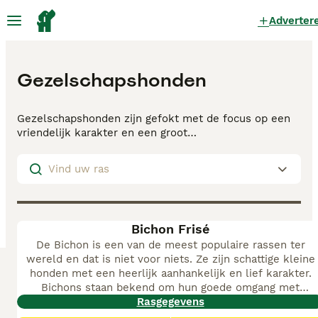
Adverter
Gezelschapshonden
Gezelschapshonden zijn gefokt met de focus op een
vriendelijk karakter en een groot
aanpassingsvermogen aan het leven binnenshuis.
Hoewel ze qua bewegingsbehoefte minder veeleisend
zijn dan jacht- of herdershonden, hebben ze een grote
behoefte aan menselijke nabijheid en kunnen ze
gevoelig zijn voor verlatingsangst. Kopers moeten
rekening houden met uiteenlopende verzorgingseisen;
Bichon Frisé
sommige rassen verharen nauwelijks maar hebben
De Bichon is een van de meest populaire rassen ter
regelmatig een trimsalon nodig, terwijl andere rassen
wereld en dat is niet voor niets. Ze zijn schattige kleine
een kortere, makkelijk te onderhouden vacht hebben.
honden met een heerlijk aanhankelijk en lief karakter.
Een stabiele thuisomgeving en voldoende aandacht
Bichons staan bekend om hun goede omgang met
zijn de belangrijkste voorwaarden voor het welzijn van
kinderen, wat een extra voordeel is aangezien veel
Rasgegevens
deze loyale en sociale honden.
kleinere honden het moeilijk vinden om met kinderen o