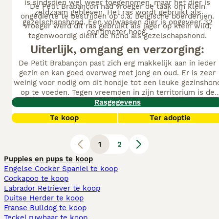
is sindsdien wel weer toegenomen, maar het dier is
De Petit Brabançon had vroeger de taak om klein
zeldzaam gebleven. Het ras wordt gebruikt als
ongedierte te bestrijden op o.a. Belgische boerderijen.
gezelschapshond. Een volwassen dier is ongeveer 32
Vroeger werd dit ras gebruikt als jager op klein wild,
centimeter hoog.
tegenwoordig dient de hond als gezelschapshond.
Uiterlijk, omgang en verzorging:
De Petit Brabançon past zich erg makkelijk aan in ieder
gezin en kan goed overweg met jong en oud. Er is zeer
weinig voor nodig om dit hondje tot een leuke gezinshon
op te voeden. Tegen vreemden in zijn territorium is de
hond waaks maar blaft redelijk zacht. De vacht dient
Rasgegevens
regelmatig getrimd te worden, verder verliest de vacht
Te koop
Ter adoptie
weinig haar. Het Karakter: sterk, robuust, levendig, vrolijk
evenwichtig en erg geliefd als gezelschapshond. Hij jaagt
op ongedierte.
1
2
Puppies en pups te koop
Engelse Cocker Spaniel te koop
Cockapoo te koop
Labrador Retriever te koop
Duitse Herder te koop
Franse Bulldog te koop
Teckel ruwhaar te koop