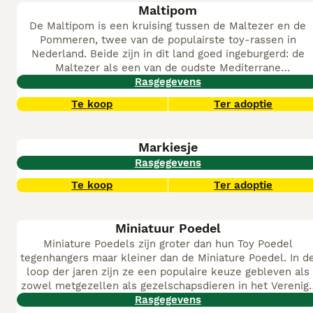
een huis mee te delen.
Maltipom
De Maltipom is een kruising tussen de Maltezer en de
Pommeren, twee van de populairste toy-rassen in
Nederland. Beide zijn in dit land goed ingeburgerd: de
Maltezer als een van de oudste Mediterrane
gezelschapshonden, de Pommeren als een favoriet
Rasgegevens
stadshondje dat de laatste jaren sterk in populariteit is
Te koop
Ter adoptie
gestegen. Samen produceren ze een
miniatuurgezelschapshond met een groot karakter, een
veeleisende vacht en een diepe behoefte aan menselijk
Markiesje
contact.
De Maltipom is niet erkend door de Raad van
Rasgegevens
Beheer op Kynologisch Gebied (RvB) en heeft geen
officieel rassenboek. Dat maakt de aanschaf complexer: e
Te koop
Ter adoptie
is geen centrale controle op de kwaliteit van fokkers, en
de gezondheidszekerheid hangt volledig af van de
transparantie en de verantwoordelijkheidszin van de
Miniatuur Poedel
individuele kweker. Wie een Maltipom overweegt, doet e
Miniature Poedels zijn groter dan hun Toy Poedel
goed aan de kwekerij te bezoeken, de ouderdieren te zie
tegenhangers maar kleiner dan de Miniature Poedel. In d
en de gezondheidsattesten zorgvuldig te controleren.
loop der jaren zijn ze een populaire keuze gebleven als
zowel metgezellen als gezelschapsdieren in het Verenig
Koninkrijk en elders in de wereld dankzij hun charmante
Rasgegevens