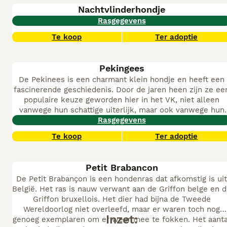
perfecte metgezel zijn voor ouderen. Hoewel ze erg lief
Nachtvlinderhondje
van aard zijn, hebben ze een beetje een koppige streak,
Rasgegevens
maar met dit gezegd zijn Morkies intelligent en daarom
gemakkelijk te trainen en in tegenstelling tot veel ander
Te koop
Ter adoptie
speelgoed- en kleine rassen staan ze er niet om bekend
te lijden aan het "kleine hond syndroom".
Pekingees
De Pekinees is een charmant klein hondje en heeft een
fascinerende geschiedenis. Door de jaren heen zijn ze ee
populaire keuze geworden hier in het VK, niet alleen
vanwege hun schattige uiterlijk, maar ook vanwege hun
vriendelijke, loyale en aanhankelijke aard. De Pekinees v
Rasgegevens
vandaag is nog steeds veel hetzelfde als de honden van
Te koop
Ter adoptie
vroeger en ze hebben hun weg gevonden naar de harten
en huizen van veel mensen over de hele wereld.
Pekinezen staan bekend als geweldige metgezellen voor
Petit Brabancon
oudere mensen omdat ze niet al te veeleisend zijn wat
De Petit Brabançon is een hondenras dat afkomstig is uit
betreft dagelijkse lichaamsbeweging. Dat gezegd
België. Het ras is nauw verwant aan de Griffon belge en 
hebbende, is de Pekinees ook geen luie bankhanger; vee
Griffon bruxellois. Het dier had bijna de Tweede
van deze kleine honden genieten grondig van en doen he
Wereldoorlog niet overleefd, maar er waren toch nog
goed in allerlei hondensporten, waaronder mini-agility.
Inzet:
genoeg exemplaren om er weer mee te fokken. Het aanta