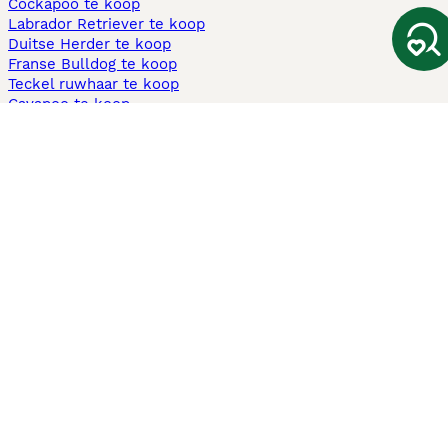
Cockapoo te koop
Labrador Retriever te koop
Duitse Herder te koop
Franse Bulldog te koop
Teckel ruwhaar te koop
Cavapoo te koop
Andere populaire pagina's
Honden te koop in Amsterdam
Pups te koop Limburg​
Pups te koop Friesland​
Honden te koop in Gelderland
Honden te koop in Den Haag
Honden te koop in Enschede
Adopteer hond in Nederland
Informatie
Over ons
Privacybeleid
Support
Pers