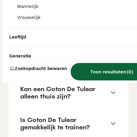
van de fokker en de locatie.
Mannelijk
Vrouwelijk
Wat is het karakter van een
Coton De Tulear?
Leeftijd
Generatie
Hoeveel jaar leeft een Coton
De Tulear?
Zoekopdracht bewaren
Toon resultaten
(
0
)
Kan een Coton De Tulear
alleen thuis zijn?
Is Coton De Tulear
gemakkelijk te trainen?