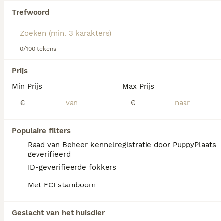
Trefwoord
We hebben 0 Coton De Tuléar Pups te koop
gevonden.
Als je toekomstige resultaten wil zien voor deze 
0/100 tekens
exacte zoekopdracht, sla dan je zoekopdracht op en 
vind jouw perfecte hond:
Prijs
Zoekopdracht bewaren
Min Prijs
Max Prijs
€
€
FAQ's
Populaire filters
Raad van Beheer kennelregistratie door PuppyPlaats
geverifieerd
Hoeveel kost een Coton De
ID-geverifieerde fokkers
Tulear?
Met FCI stamboom
De gemiddelde prijs voor een Coton De
Tulear pup in Nederland ligt rond de €700
maar dit kan variëren afhankelijk van
Geslacht van het huisdier
factoren zoals de stamboom, de reputatie