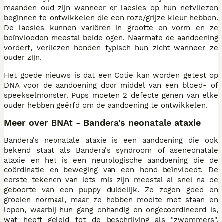
maanden oud zijn wanneer er laesies op hun netvliezen
beginnen te ontwikkelen die een roze/grijze kleur hebben.
De laesies kunnen variëren in grootte en vorm en ze
beïnvloeden meestal beide ogen. Naarmate de aandoening
vordert, verliezen honden typisch hun zicht wanneer ze
ouder zijn.
Het goede nieuws is dat een Cotie kan worden getest op
DNA voor de aandoening door middel van een bloed- of
speekselmonster. Pups moeten 2 defecte genen van elke
ouder hebben geërfd om de aandoening te ontwikkelen.
Meer over BNAt - Bandera's neonatale ataxie
Bandera's neonatale ataxie is een aandoening die ook
bekend staat als Bandera's syndroom of aseneonatale
ataxie en het is een neurologische aandoening die de
coördinatie en beweging van een hond beïnvloedt. De
eerste tekenen van iets mis zijn meestal al snel na de
geboorte van een puppy duidelijk. Ze zogen goed en
groeien normaal, maar ze hebben moeite met staan en
lopen, waarbij hun gang onhandig en ongecoordineerd is,
wat heeft geleid tot de beschrijving als "zwemmers".