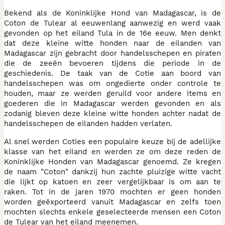
Bekend als de Koninklijke Hond van Madagascar, is de
Coton de Tulear al eeuwenlang aanwezig en werd vaak
gevonden op het eiland Tula in de 16e eeuw. Men denkt
dat deze kleine witte honden naar de eilanden van
Madagascar zijn gebracht door handelsschepen en piraten
die de zeeën bevoeren tijdens die periode in de
geschiedenis. De taak van de Cotie aan boord van
handelsschepen was om ongedierte onder controle te
houden, maar ze werden geruild voor andere items en
goederen die in Madagascar werden gevonden en als
zodanig bleven deze kleine witte honden achter nadat de
handelsschepen de eilanden hadden verlaten.
Al snel werden Coties een populaire keuze bij de adellijke
klasse van het eiland en werden ze om deze reden de
Koninklijke Honden van Madagascar genoemd. Ze kregen
de naam "Coton" dankzij hun zachte pluizige witte vacht
die lijkt op katoen en zeer vergelijkbaar is om aan te
raken. Tot in de jaren 1970 mochten er geen honden
worden geëxporteerd vanuit Madagascar en zelfs toen
mochten slechts enkele geselecteerde mensen een Coton
de Tulear van het eiland meenemen.