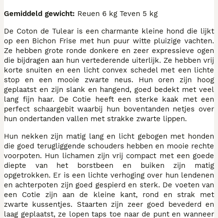
Gemiddeld gewicht:
Reuen 6 kg Teven 5 kg
De Coton de Tulear is een charmante kleine hond die lijkt
op een Bichon Frise met hun puur witte pluizige vachten.
Ze hebben grote ronde donkere en zeer expressieve ogen
die bijdragen aan hun vertederende uiterlijk. Ze hebben vrij
korte snuiten en een licht convex schedel met een lichte
stop en een mooie zwarte neus. Hun oren zijn hoog
geplaatst en zijn slank en hangend, goed bedekt met veel
lang fijn haar. De Cotie heeft een sterke kaak met een
perfect schaargebit waarbij hun boventanden netjes over
hun ondertanden vallen met strakke zwarte lippen.
Hun nekken zijn matig lang en licht gebogen met honden
die goed terugliggende schouders hebben en mooie rechte
voorpoten. Hun lichamen zijn vrij compact met een goede
diepte van het borstbeen en buiken zijn matig
opgetrokken. Er is een lichte verhoging over hun lendenen
en achterpoten zijn goed gespierd en sterk. De voeten van
een Cotie zijn aan de kleine kant, rond en strak met
zwarte kussentjes. Staarten zijn zeer goed bevederd en
laag geplaatst, ze lopen taps toe naar de punt en wanneer