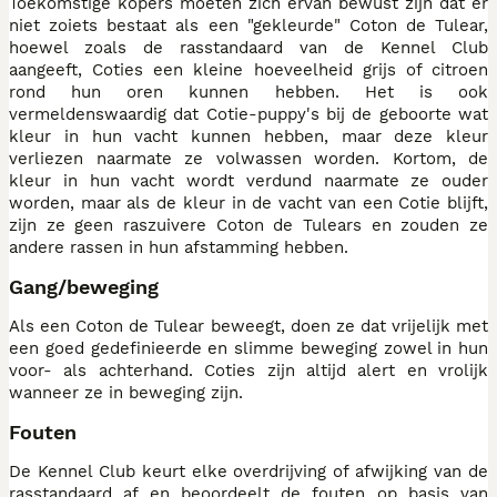
Toekomstige kopers moeten zich ervan bewust zijn dat er
niet zoiets bestaat als een "gekleurde" Coton de Tulear,
hoewel zoals de rasstandaard van de Kennel Club
aangeeft, Coties een kleine hoeveelheid grijs of citroen
rond hun oren kunnen hebben. Het is ook
vermeldenswaardig dat Cotie-puppy's bij de geboorte wat
kleur in hun vacht kunnen hebben, maar deze kleur
verliezen naarmate ze volwassen worden. Kortom, de
kleur in hun vacht wordt verdund naarmate ze ouder
worden, maar als de kleur in de vacht van een Cotie blijft,
zijn ze geen raszuivere Coton de Tulears en zouden ze
andere rassen in hun afstamming hebben.
Gang/beweging
Als een Coton de Tulear beweegt, doen ze dat vrijelijk met
een goed gedefinieerde en slimme beweging zowel in hun
voor- als achterhand. Coties zijn altijd alert en vrolijk
wanneer ze in beweging zijn.
Fouten
De Kennel Club keurt elke overdrijving of afwijking van de
rasstandaard af en beoordeelt de fouten op basis van