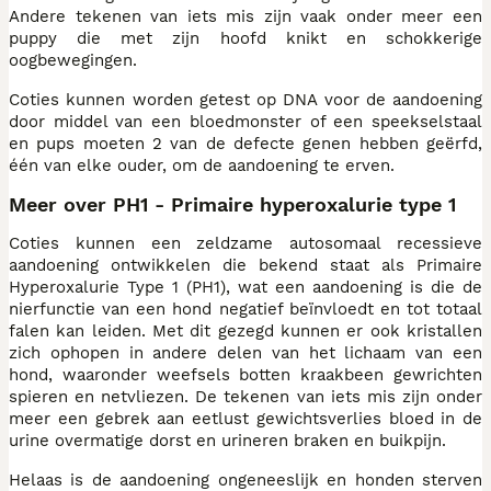
Andere tekenen van iets mis zijn vaak onder meer een
puppy die met zijn hoofd knikt en schokkerige
oogbewegingen.
Coties kunnen worden getest op DNA voor de aandoening
door middel van een bloedmonster of een speekselstaal
en pups moeten 2 van de defecte genen hebben geërfd,
één van elke ouder, om de aandoening te erven.
Meer over PH1 - Primaire hyperoxalurie type 1
Coties kunnen een zeldzame autosomaal recessieve
aandoening ontwikkelen die bekend staat als Primaire
Hyperoxalurie Type 1 (PH1), wat een aandoening is die de
nierfunctie van een hond negatief beïnvloedt en tot totaal
falen kan leiden. Met dit gezegd kunnen er ook kristallen
zich ophopen in andere delen van het lichaam van een
hond, waaronder weefsels botten kraakbeen gewrichten
spieren en netvliezen. De tekenen van iets mis zijn onder
meer een gebrek aan eetlust gewichtsverlies bloed in de
urine overmatige dorst en urineren braken en buikpijn.
Helaas is de aandoening ongeneeslijk en honden sterven