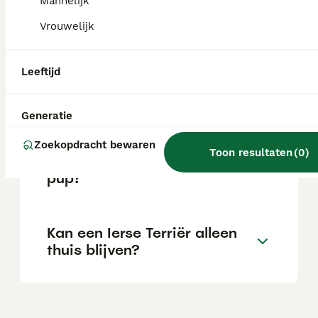
Mannelijk
Is de Ierse Terrier een rustige
Vrouwelijk
hond?
Leeftijd
Hoe oud wordt een Ierse
Terriër gemiddeld?
Generatie
Zoekopdracht bewaren
Toon resultaten
(
0
)
Wat kost een Ierse Terriër
pup?
Kan een Ierse Terriër alleen
thuis blijven?