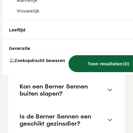
Mannelijk
van de fokker en de locatie.
Vrouwelijk
Waarom worden Berner
Leeftijd
Sennen niet oud?
Generatie
Hoe lang leeft Berner
Zoekopdracht bewaren
Sennen?
Toon resultaten
(
0
)
Kan een Berner Sennen
buiten slapen?
Is de Berner Sennen een
geschikt gezinsdier?