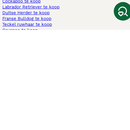
Cockapoo te koop
Labrador Retriever te koop
Duitse Herder te koop
Franse Bulldog te koop
Teckel ruwhaar te koop
Cavapoo te koop
Andere populaire pagina's
Honden te koop in Amsterdam
Pups te koop Limburg​
Pups te koop Friesland​
Honden te koop in Gelderland
Honden te koop in Den Haag
Honden te koop in Enschede
Adopteer hond in Nederland
Informatie
Over ons
Privacybeleid
Support
Pers