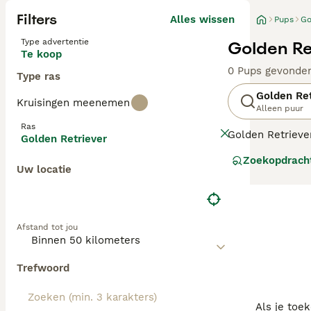
Filters
Alles wissen
Pups
Go
Type advertentie
Golden Re
Te koop
0 Pups gevonde
Type ras
Golden Ret
Kruisingen meenemen
Alleen puur
Ras
Golden Retrieve
Golden Retriever
rustig karakter 
Zoekopdrach
oorspronkelijk 
Uw locatie
gewaardeerd wo
Lees onze
Golde
Afstand tot jou
Trefwoord
Als je toe