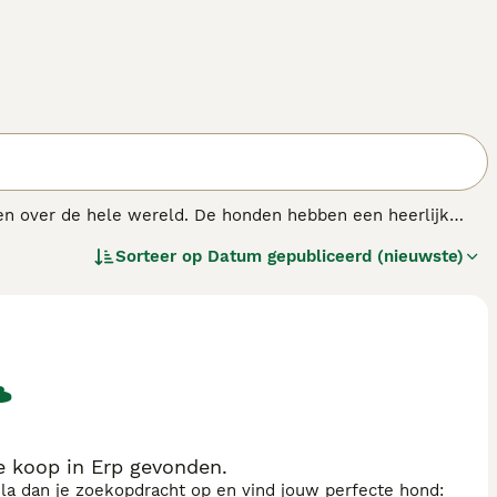
ten over de hele wereld. De honden hebben een heerlijk
 de perfecte keuze maakt als familiehond. Ze werden
Sorteer op
Datum gepubliceerd (nieuwste)
rden nog steeds in het "veld" gezien omdat ze zo hoog
e koop in Erp gevonden.
sla dan je zoekopdracht op en vind jouw perfecte hond: