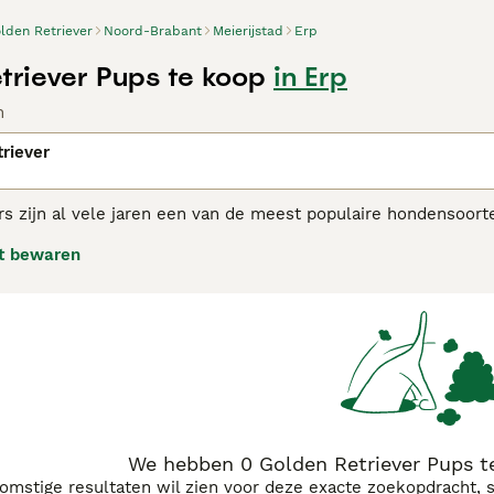
lden Retriever
Noord-Brabant
Meierijstad
Erp
triever Pups te koop
in Erp
n
riever
rs zijn al vele jaren een van de meest populaire hondensoor
dat, in combinatie met hun intelligentie en trainbaarheid, ze
t bewaren
gefokt om "wild" te apporteren, en veel Golden Retrievers wo
rden om hun werkcapaciteiten.
n Retriever adviespagina
voor informatie over dit hondenras.
We hebben 0 Golden Retriever Pups t
komstige resultaten wil zien voor deze exacte zoekopdracht, 