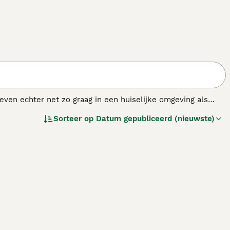
even echter net zo graag in een huiselijke omgeving als
enschappen die niet altijd door iedereen die ze
Sorteer op
Datum gepubliceerd (nieuwste)
ngsvermogen, omdat ze gefokt zijn om de hele dag
inatie met veel mentale stimulatie om echt gelukkige
s.