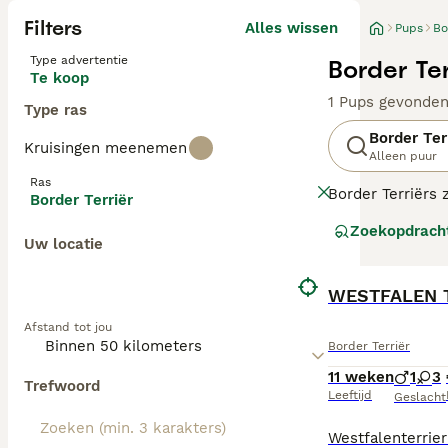
Filters
Alles wissen
Pups
Bo
Type advertentie
Border Te
Te koop
1 Pups gevonde
Type ras
Border Ter
Kruisingen meenemen
Alleen puur
Ras
Border Terriërs 
Border Terriër
betrouwbare, loy
Zoekopdrach
tegenkomen word
Uw locatie
paarden te volg
Terriërs te zijn.
WESTFALEN 
Lees onze Border
Afstand tot jou
Border Terriër
11 weken
1
3
Trefwoord
Leeftijd
Geslacht