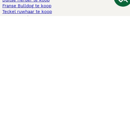
Duitse Herder te koop
Franse Bulldog te koop
Teckel ruwhaar te koop
Cavapoo te koop
Andere populaire pagina's
Honden te koop in Amsterdam
Pups te koop Limburg​
Pups te koop Friesland​
Honden te koop in Gelderland
Honden te koop in Den Haag
Honden te koop in Enschede
Adopteer hond in Nederland
Informatie
Over ons
Privacybeleid
Support
Pers
Voorwaarden
Pups verkopen
Honden test