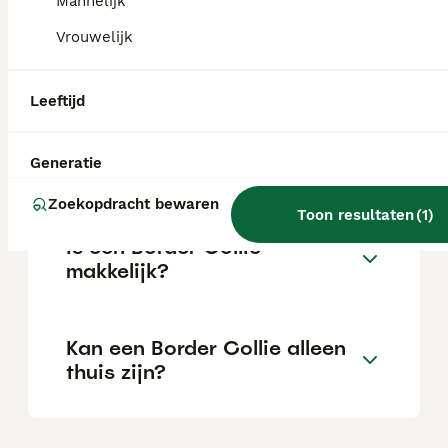
Mannelijk
Vrouwelijk
Waar moet je op letten bij
een Border Collie?
Leeftijd
Hoe oud wordt een Border
Generatie
Collie?
Zoekopdracht bewaren
Toon resultaten
(
1
)
Is een Border Collie
makkelijk?
Kan een Border Collie alleen
thuis zijn?