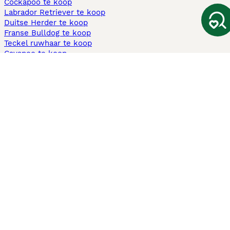
Cockapoo te koop
Labrador Retriever te koop
Duitse Herder te koop
Franse Bulldog te koop
Teckel ruwhaar te koop
Cavapoo te koop
Andere populaire pagina's
Honden te koop in Amsterdam
Pups te koop Limburg​
Pups te koop Friesland​
Honden te koop in Gelderland
Honden te koop in Den Haag
Honden te koop in Enschede
Adopteer hond in Nederland
Informatie
Over ons
Privacybeleid
Support
Pers