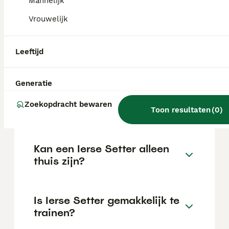
Mannelijk
de locatie.
Vrouwelijk
Wat is het karakter van een
Leeftijd
Ierse Setter?
Generatie
Hoeveel jaar leeft een Ierse
Zoekopdracht bewaren
Setter?
Toon resultaten
(
0
)
Kan een Ierse Setter alleen
thuis zijn?
Is Ierse Setter gemakkelijk te
trainen?