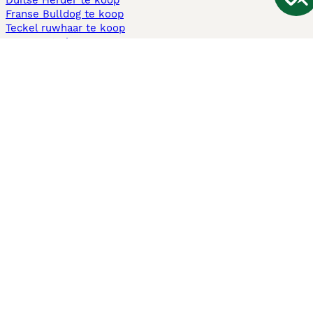
Duitse Herder te koop
Franse Bulldog te koop
Teckel ruwhaar te koop
Cavapoo te koop
Andere populaire pagina's
Honden te koop in Amsterdam
Pups te koop Limburg​
Pups te koop Friesland​
Honden te koop in Gelderland
Honden te koop in Den Haag
Honden te koop in Enschede
Adopteer hond in Nederland
Informatie
Over ons
Privacybeleid
Support
Pers
Voorwaarden
Pups verkopen
Honden test