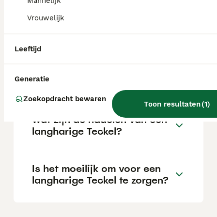
Mannelijk
Vrouwelijk
Welke 3 soorten teckels zijn
er?
Leeftijd
Wat is de prijs van een
Generatie
langhaar Teckel?
Zoekopdracht bewaren
Toon resultaten
(
1
)
Wat zijn de nadelen van een
langharige Teckel?
Is het moeilijk om voor een
langharige Teckel te zorgen?