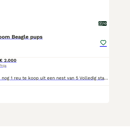
10
oom Beagle pups
€ 2.000
Prijs
Nog 2 teefjes en nog 1 reu te koop uit een nest van 5 Volledig stamboom En deze mooie pups groeien op bij ons in huis