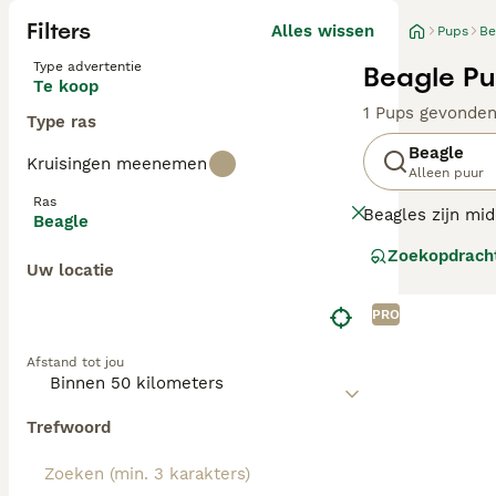
Filters
Alles wissen
Pups
Be
Type advertentie
Beagle Pu
Te koop
1 Pups gevonde
Type ras
Beagle
Kruisingen meenemen
Alleen puur
Ras
Beagles zijn mid
Beagle
Hoewel ze een s
Zoekopdrach
De honden zijn n
Uw locatie
Lees onze
Beagl
PRO
Afstand tot jou
Trefwoord