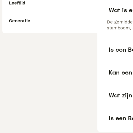
Leeftijd
Wat is 
Generatie
De gemiddel
stamboom, d
Is een B
Kan een 
Wat zij
Is een 