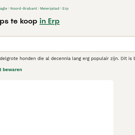
agle
Noord-Brabant
Meierijstad
Erp
ps te koop
in Erp
n
delgrote honden die al decennia lang erg populair zijn. Dit is
terk jachtinstinct behouden, staan Beagles erom bekend dat z
t bewaren
iet snel van streek, waar ze ook zijn. Beagles worden graag be
e adviespagina
voor informatie over dit hondenras.