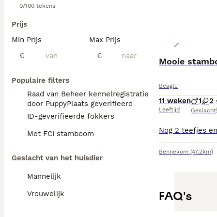
0/100 tekens
Prijs
Min Prijs
Max Prijs
€
€
Mooie stamb
Populaire filters
Beagle
Raad van Beheer kennelregistratie
11 weken
1
2
door PuppyPlaats geverifieerd
Leeftijd
Geslacht
ID-geverifieerde fokkers
Met FCI stamboom
Bennekom
(47.2km)
Geslacht van het huisdier
Mannelijk
FAQ's
Vrouwelijk