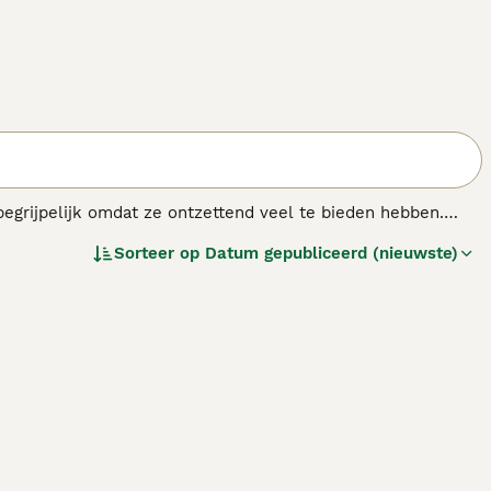
 begrijpelijk omdat ze ontzettend veel te bieden hebben.
e ontspannen en gelukkig zijn in een huiselijke omgeving.
Sorteer op
Datum gepubliceerd (nieuwste)
trokken in alle activiteiten.