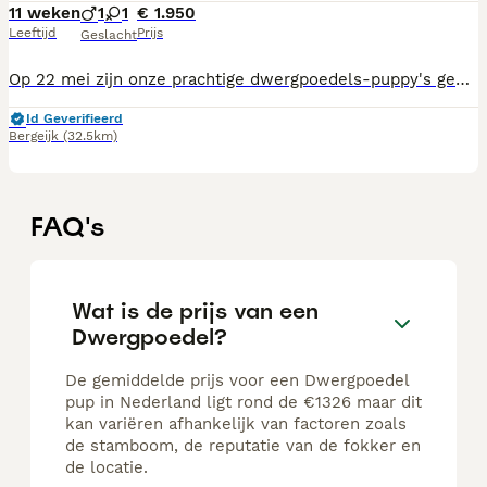
11 weken
1
1
€ 1.950
Leeftijd
Prijs
Geslacht
Op 22 mei zijn onze prachtige dwergpoedels-puppy's geboren. Ze groeien op in huiselijke kring, omringd door ons gezin met twee kinderen (2 en 14 jaar) en onze twee lieve poedels. Hierdoor zijn ze gewend aan dagelijkse geluiden, aandacht en sociale contacten. De pups worden met veel liefde verzorgd en krijgen alle zorgen die ze nodig hebben voor een gezonde start. Ze worden ingeënt en ontwormd volgens het geldende schema en vertrekken naar hun nieuwe thuis met een Europees paspoort. De dekreu is getest op erfelijke aandoeningen en officieel goedgekeurd, wat bijdraagt aan een verantwoorde fok. De moeder komt zelf van 2 geteste ouders maar ze is zelf nog niet officieel getest. Ben je op zoek naar een lieve, sociale en speelse gezinsvriend? Neem gerust contact op voor meer informatie, foto's of een kennismaking met de pups. 🐾 Enkel serieuze kandidaten die een gouden mandje kunnen bieden. We zijn afkomstig van Pelt in België maar kunnen op puppyplaats geen Belgische postcode toevoegen.
Id Geverifieerd
Bergeijk
(32.5km)
FAQ's
Wat is de prijs van een
Dwergpoedel?
De gemiddelde prijs voor een Dwergpoedel
pup in Nederland ligt rond de €1326 maar dit
kan variëren afhankelijk van factoren zoals
de stamboom, de reputatie van de fokker en
de locatie.