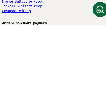
Franse Bulldog te koop
Teckel ruwhaar te koop
Cavapoo te koop
Andere populaire pagina's
Honden te koop in Amsterdam
Pups te koop Limburg​
Pups te koop Friesland​
Honden te koop in Gelderland
Honden te koop in Den Haag
Honden te koop in Enschede
Adopteer hond in Nederland
Informatie
Over ons
Privacybeleid
Support
Pers
Voorwaarden
Pups verkopen
Honden test