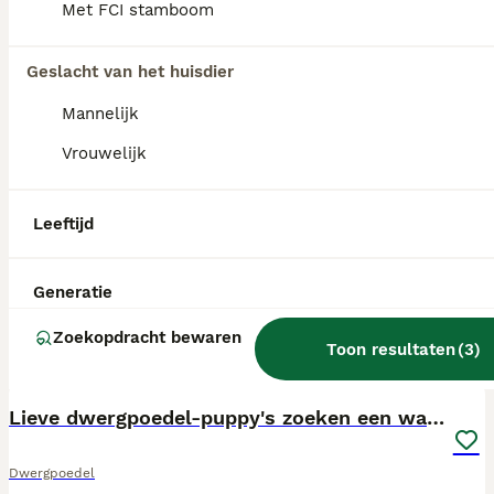
Met FCI stamboom
Geslacht van het huisdier
Mannelijk
Vrouwelijk
Leeftijd
Generatie
Zoekopdracht bewaren
Toon resultaten
(
3
)
14
2
ALLE PUPS
Lieve dwergpoedel-puppy's zoeken een warm thuis!
Dwergpoedel