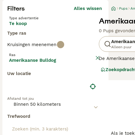
Filters
Alles wissen
Pups
Am
Type advertentie
Amerikaan
Te koop
0 Pups gevonde
Type ras
Amerikaan
Kruisingen meenemen
Alleen puur
Ras
De Amerikaanse 
Amerikaanse Bulldog
oorspronkelijk 
Zoekopdrach
voor veel taken 
Uw locatie
nodig: het is e
Lees onze
Ameri
Afstand tot jou
Trefwoord
Als je toe