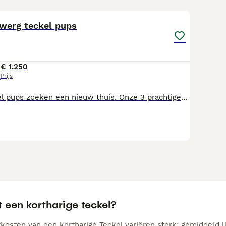
22
dwerg teckel pups
€ 1.250
Prijs
t
Deze lieve teckel pups zoeken een nieuw thuis. Onze 3 prachtige teckel pups van 10 weken oud zijn op zoek naar een liefdevol thuis. De pups zijn opgegroeid in huiselijke kring, gesocialiseerd met andere honden en kinderen ✅ Geboren op: 23-4-2026 ✅ Geslacht: Reu ✅ Ontwormd: ja ✅ Gevaccineerd: ja ✅ Gechipt: ja ✅ Europees dierenpaspoort: ja ✅ Moederhond aanwezig De pups zijn speels, aanhankelijk en gezond. We zoeken een baasje waar ze welkom zijn. Bij de pups krijgt u: paspoort, zak puppy brok en een honden speeltje mee. Heeft u interesse neem dan contact met ons op.
 een kortharige teckel?
kosten van een kortharige Teckel variëren sterk; gemiddeld li