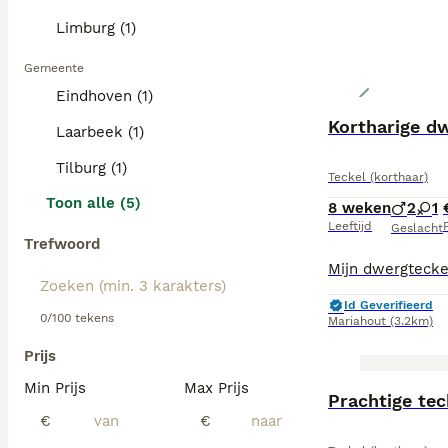
Limburg (1)
Gemeente
Eindhoven (1)
Kortharige d
Laarbeek (1)
Tilburg (1)
Teckel (korthaar)
Toon alle (5)
8 weken
2
1
Leeftijd
P
Geslacht
Trefwoord
Id Geverifieerd
0/100 tekens
Mariahout
(3.2km)
Prijs
Min Prijs
Max Prijs
Prachtige tec
€
€