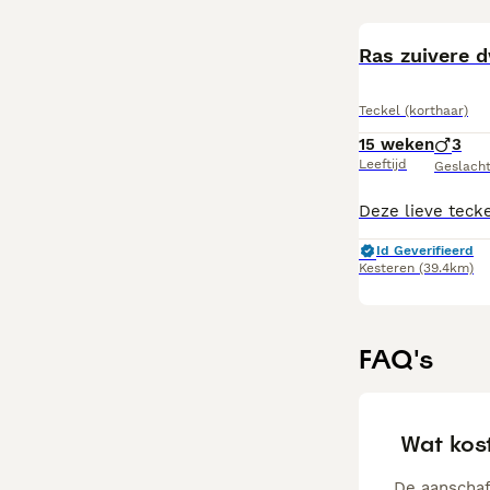
Ras zuivere 
Teckel (korthaar)
15 weken
3
Leeftijd
Geslach
Id Geverifieerd
Kesteren
(39.4km)
FAQ's
Wat kost
De aanschaf