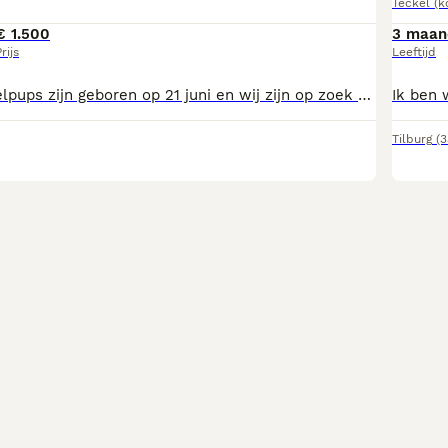
Teckel (k
€ 1.500
3 maan
rijs
Leeftijd
Onze lieve teckelpups zijn geboren op 21 juni en wij zijn op zoek naar een warm en liefdevol nieuw thuis. Het nest bestaat uit 8 pups: 3 reutjes en 5 teefjes. De pups groeien op in onze woonkamer en zijn daardoor gewend aan alle dagelijkse geluiden in huis. Ze groeien ook op samen met ander hondjes, waardoor ze goed gesocialiseerd worden. De pups zijn al volgens schema ontwormd en zullen, wanneer ze oud genoeg zijn, worden gevaccineerd en gechipt. Ze mogen vanaf 16 augustus verhuizen naar hun nieuwe baasjes Wij vinden het belangrijk dat onze pups terechtkomen bij mensen die hen een liefdevol en blijvend thuis kunnen bieden. Heeft u interesse of wilt u meer informatie? Neem gerust contact met ons op. Een kennismaking is mogelijk vanaf 25 juli
Tilburg
(3