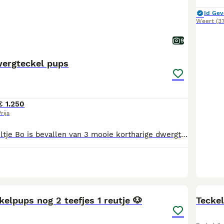
Id Gev
Weert
(3
9
wergteckel pups
€ 1.250
rijs
Mijn dwergteckeltje Bo is bevallen van 3 mooie kortharige dwergteckel puppy’s. Ze zijn ontwormd, gechipt, geënt, hebben een Europees dierenpaspoort en zijn gezond verklaard door de dierenarts. Ze leren omgaan met verschillende geluiden en omgevingen, worden veel geknuffeld en gesocialiseerd met andere honden. Moeder is ook aanwezig. Ze hebben verschillende kleurtjes en onderstaande pupjes zijn nog beschikbaar: Reu merle grijs —> gereserveerd Reu black & Tan Teef black & tan Heb je interesse in een van deze schatjes neem contact op met 0642383290.
18
kelpups nog 2 teefjes 1 reutje 🐶
Teckel