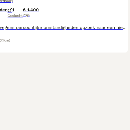
orthaar)
den
1
€ 1.400
Prijs
Geslacht
Ik ben wegens persoonlijke omstandigheden opzoek naar een nieuwe baasje voor mijn pup.saint is op 14 -04-2026 geboren. Ik ben geen fokker van Saint,mijn pup is gevaccineerd gechipt ontwormd en gaat vrijdag 3 juli as weer naar de dierenarts. Saint gaat met al zijn spullen mee alles nieuw. Ook heeft Saint zijn paspoort.
3.1km)