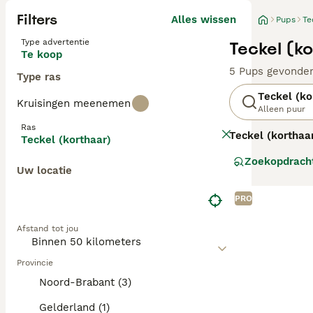
Filters
Alles wissen
Pups
Te
Type advertentie
Teckel (k
Te koop
5 Pups gevonde
Type ras
Teckel (ko
Kruisingen meenemen
Alleen puur
Ras
Teckel (korthaa
Teckel (korthaar)
herkenbaar aan h
Zoekopdrach
korte, gladde va
Uw locatie
kortharige Teck
eigenaar en kun
PRO
geschikt voor ac
beschermen van 
Afstand tot jou
peil. Zoek je ee
aan gezondheid 
Provincie
Noord-Brabant (3)
Gelderland (1)