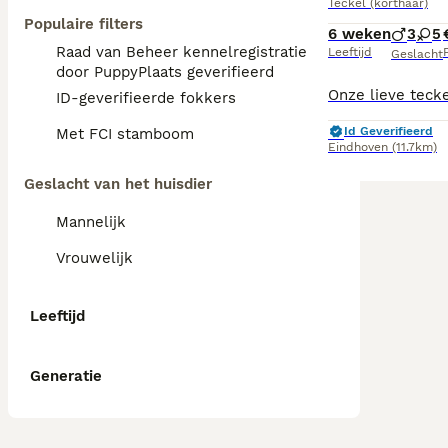
Teckel (korthaar)
Populaire filters
6 weken
3
5
Raad van Beheer kennelregistratie
Leeftijd
P
Geslacht
door PuppyPlaats geverifieerd
ID-geverifieerde fokkers
Id Geverifieerd
Met FCI stamboom
Eindhoven
(11.7km)
Geslacht van het huisdier
Mannelijk
Vrouwelijk
Leeftijd
Generatie