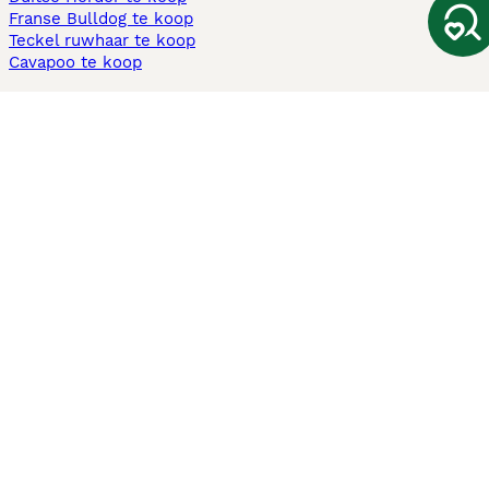
Franse Bulldog te koop
Teckel ruwhaar te koop
Cavapoo te koop
Andere populaire pagina's
Honden te koop in Amsterdam
Pups te koop Limburg​
Pups te koop Friesland​
Honden te koop in Gelderland
Honden te koop in Den Haag
Honden te koop in Enschede
Adopteer hond in Nederland
Informatie
Over ons
Privacybeleid
Support
Pers
Voorwaarden
Pups verkopen
Honden test