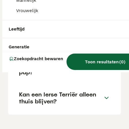
Mannelijk
Is de Ierse Terrier een rustige
Vrouwelijk
hond?
Leeftijd
Hoe oud wordt een Ierse
Terriër gemiddeld?
Generatie
Zoekopdracht bewaren
Toon resultaten
(
0
)
Wat kost een Ierse Terriër
pup?
Kan een Ierse Terriër alleen
thuis blijven?