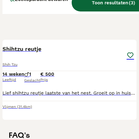
Toon resultaten
(
3
)
4
Shihtzu reutje
Shih Tzu
14 weken
1
€ 500
Leeftijd
Prijs
Geslacht
Lief shihtzu reutje laatste van het nest. Groeit op in huiselijke kring met kinderen en andere dieren is al zo goedals zindelijk doordat huj al met mee na buiten gaat Is een vrolijke speelse pup die graag met je knuffeld mocht er een klik zijn mag hij gelijk mee
Vlijmen
(31.4km)
FAQ's