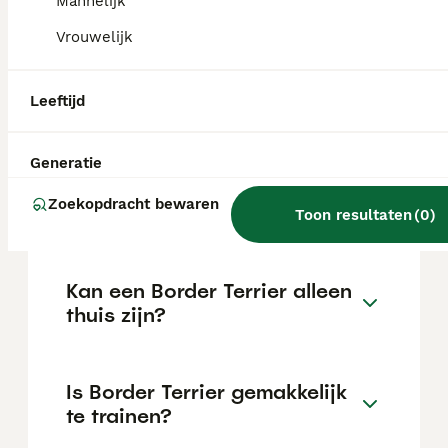
Mannelijk
de locatie.
Vrouwelijk
Wat is het karakter van een
Leeftijd
Border Terrier?
Generatie
Hoeveel jaar leeft een Border
Zoekopdracht bewaren
Terrier?
Toon resultaten
(
0
)
Kan een Border Terrier alleen
thuis zijn?
Is Border Terrier gemakkelijk
te trainen?