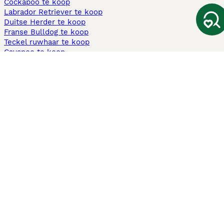
Cockapoo te koop
Labrador Retriever te koop
Duitse Herder te koop
Franse Bulldog te koop
Teckel ruwhaar te koop
Cavapoo te koop
Andere populaire pagina's
Honden te koop in Amsterdam
Pups te koop Limburg​
Pups te koop Friesland​
Honden te koop in Gelderland
Honden te koop in Den Haag
Honden te koop in Enschede
Adopteer hond in Nederland
Informatie
Over ons
Privacybeleid
Support
Pers