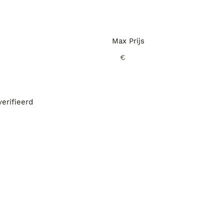
Max Prijs
€
erifieerd