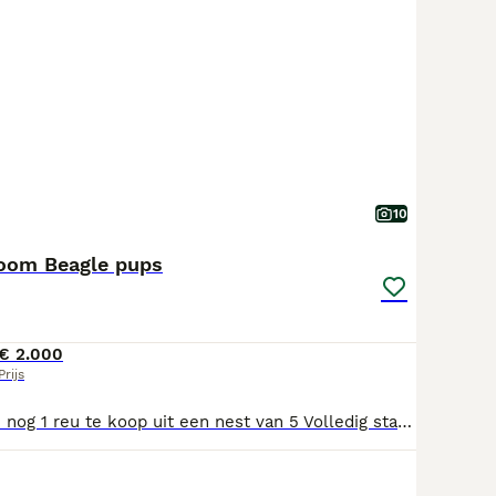
10
oom Beagle pups
€ 2.000
Prijs
Nog 2 teefjes en nog 1 reu te koop uit een nest van 5 Volledig stamboom En deze mooie pups groeien op bij ons in huis