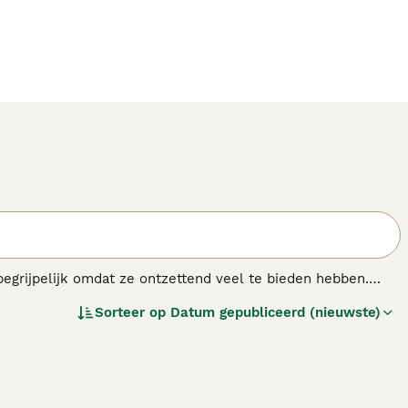
 begrijpelijk omdat ze ontzettend veel te bieden hebben.
e ontspannen en gelukkig zijn in een huiselijke omgeving.
Sorteer op
Datum gepubliceerd (nieuwste)
trokken in alle activiteiten.