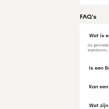
FAQ's
Wat is 
De gemiddel
stamboom, d
Is een B
Kan een 
Wat zij