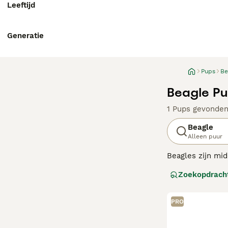
Leeftijd
Generatie
Pups
Be
Beagle Pu
1 Pups gevonde
Beagle
Alleen puur
Beagles zijn mid
Hoewel ze een s
Zoekopdrach
De honden zijn n
Lees onze
Beagl
PRO