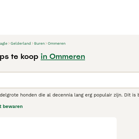
agle
Gelderland
Buren
Ommeren
ps te koop
in Ommeren
n
delgrote honden die al decennia lang erg populair zijn. Dit is
terk jachtinstinct behouden, staan Beagles erom bekend dat z
t bewaren
iet snel van streek, waar ze ook zijn. Beagles worden graag be
e adviespagina
voor informatie over dit hondenras.