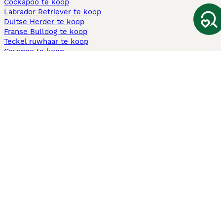
Cockapoo te koop
Labrador Retriever te koop
Duitse Herder te koop
Franse Bulldog te koop
Teckel ruwhaar te koop
Cavapoo te koop
Andere populaire pagina's
Honden te koop in Amsterdam
Pups te koop Limburg​
Pups te koop Friesland​
Honden te koop in Gelderland
Honden te koop in Den Haag
Honden te koop in Enschede
Adopteer hond in Nederland
Informatie
Over ons
Privacybeleid
Support
Pers