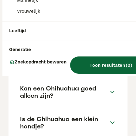
Mannelijk
locatie.
Vrouwelijk
Is een Chihuahua een
Leeftijd
makkelijke hond?
Generatie
Hoe lang blijft een
Zoekopdracht bewaren
Chihuahua leven?
Toon resultaten
(
0
)
Kan een Chihuahua goed
alleen zijn?
Is de Chihuahua een klein
hondje?