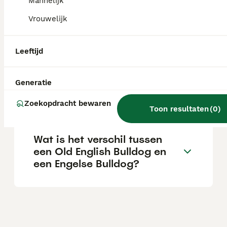
een serieuze fokker.
Mannelijk
Vrouwelijk
Hoe groot wordt een Old
English Bulldog?
Leeftijd
Generatie
Is een oude Engelse bulldog
een geschikte gezinshond?
Zoekopdracht bewaren
Toon resultaten
(
0
)
Wat is het verschil tussen
een Old English Bulldog en
een Engelse Bulldog?