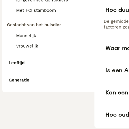
ID-geverifieerde fokkers
Hoe duu
Met FCI stamboom
De gemiddel
Geslacht van het huisdier
factoren zo
Mannelijk
Vrouwelijk
Waar moe
Leeftijd
Is een A
Generatie
Kan een 
Hoe oud