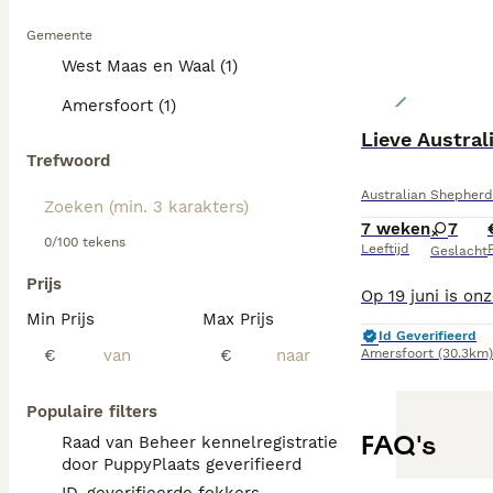
Gemeente
West Maas en Waal (1)
Amersfoort (1)
Lieve Austra
Trefwoord
Australian Shepherd
7 weken
7
0/100 tekens
Leeftijd
P
Geslacht
Prijs
Min Prijs
Max Prijs
Id Geverifieerd
€
€
Amersfoort
(30.3km)
Populaire filters
FAQ's
Raad van Beheer kennelregistratie
door PuppyPlaats geverifieerd