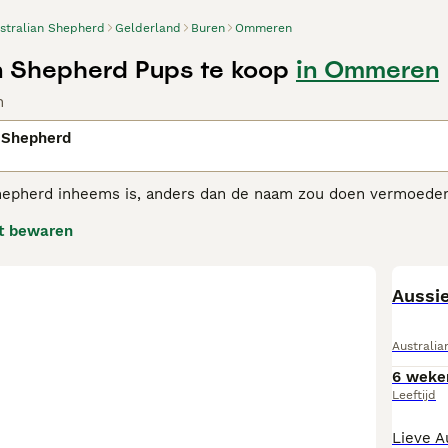
stralian Shepherd
Gelderland
Buren
Ommeren
n Shepherd Pups te koop
in Ommeren
n
 Shepherd
hepherd inheems is, anders dan de naam zou doen vermoeden, 
den hun weg naar Amerika waar zorgvuldig, selectief fokken
t bewaren
e werk- en gezinshond.
alian Shepherd adviespagina
voor informatie over dit hondenr
Aussi
Australi
6 weke
Leeftijd