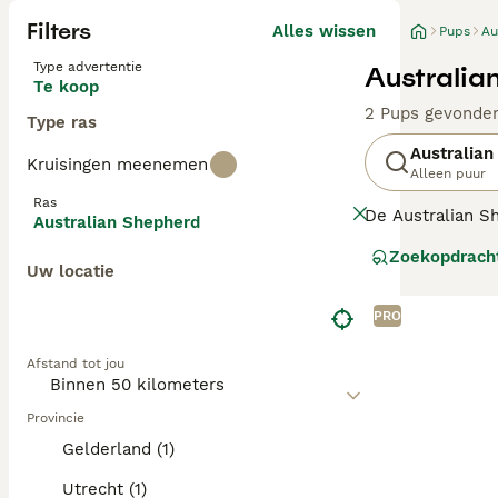
Filters
Alles wissen
Pups
Au
Type advertentie
Australia
Te koop
2 Pups gevonde
Type ras
Australian
Kruisingen meenemen
Alleen puur
Ras
De Australian S
Australian Shepherd
vonden deze hon
Zoekopdrach
is een populair
Uw locatie
Lees onze
Austr
PRO
Afstand tot jou
Provincie
Gelderland (1)
Utrecht (1)