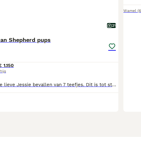
Wamel
(
21
lian Shepherd pups
€ 1.150
rijs
Op 19 juni is onze lieve Jessie bevallen van 7 teefjes. Dit is tot stand gekomen door de dekking van haar vriendje hier uit de buurt Abba. Eveneens een Australian Shepherd van 2 jaar oud. Wij wilde eenmalig een nestje om aan onze jonge kinderen(4 en 5 jaar) te laten zien hoe dit gaat. De pups worden hier in huis liefdevol groot gebracht totdat zij naar een liefdevol ander huisje mogen. De ouders zijn van te voren uitgebreid op de gezondheid gecheckt. De pups zijn ontwormt en volgens schema gevaccineerd. Ook worden de pups gechipt en krijgen ze een Europees paspoort. Vanaf 14 augustus mogen ze het netjes verlaten.