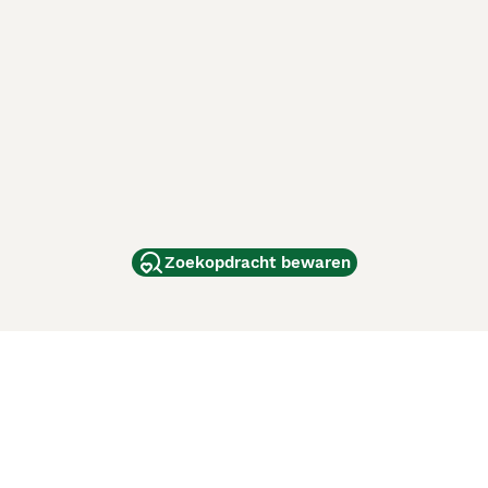
Zoekopdracht bewaren
dam
and
ag
de