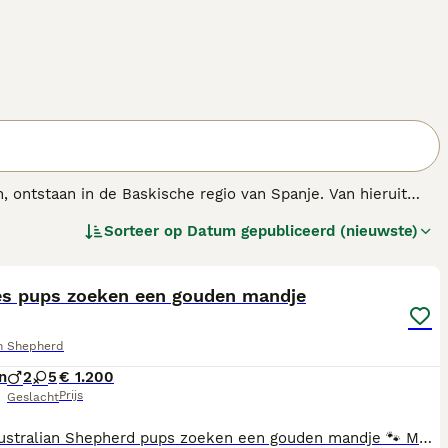
ontstaan in de Baskische regio van Spanje. Van hieruit
 resulteerde in de honden die we vandaag zien. De Aussie
Sorteer op
Datum gepubliceerd (nieuwste)
15
as.
es pups zoeken een gouden mandje
an Shepherd
n
2
5
€ 1.200
Prijs
Geslacht
Lieve Australian Shepherd pups zoeken een gouden mandje 🐾 Met veel liefde bieden wij onze prachtige Australian Shepherd pups aan. Er zijn 7 pups beschikbaar, die opgroeien op onze boerderij in een huiselijke en liefdevolle omgeving. De pups zijn afkomstig van een zorgvuldig gekozen combinatie. De vader is volledig gezondheidsonderzocht en de moeder is door ons zelf gefokt. Zij is een lieve, rustige Australian Shepherd met een zacht karakter en is dol op knuffelen. Ook de vader heeft een rustig en stabiel karakter. De pups groeien op tussen ons gezin en brengen veel tijd door met onze dochter. Ze worden dagelijks uitgebreid gesocialiseerd en maken kennis met allerlei situaties en geluiden. Daarnaast zijn ze gewend aan zowel het leven binnen als buiten en komen ze in contact met verschillende dieren, waaronder katten, paarden en koeien. Wij vinden een goede start ontzettend belangrijk. Daarom besteden we veel aandacht aan een liefdevolle opvoeding, zodat de pups zich kunnen ontwikkelen tot sociale, stabiele en zelfverzekerde honden. Wanneer de pups oud genoeg zijn om te verhuizen, gaan zij mee: * Gechipt * Geënt volgens schema * Meerdere keren ontwormd * Met een Europees dierenpaspoort * Met een gezondheidscontrole van de dierenarts Wij zoeken voor onze pups een liefdevol thuis waar ze alle aandacht en zorg krijgen die ze verdienen. Heb je interesse of wil je meer informatie? Neem gerust contact met ons op. We vertellen je graag meer over de pups.