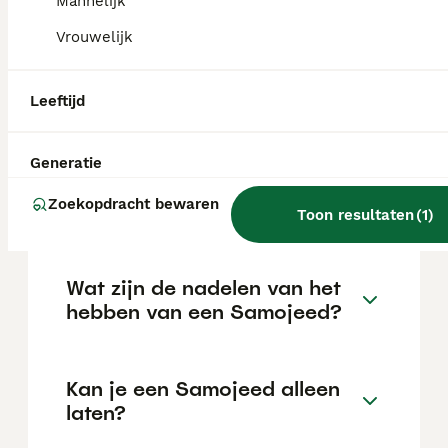
Mannelijk
Vrouwelijk
Wat is de prijs van een
Samojeed?
Leeftijd
De gemiddelde prijs voor een Samojeed pup
in Nederland ligt rond de €1118 maar dit kan
Generatie
variëren afhankelijk van factoren zoals de
stamboom, de reputatie van de fokker en de
Zoekopdracht bewaren
Toon resultaten
(
1
)
locatie.
Wat zijn de nadelen van het
hebben van een Samojeed?
Kan je een Samojeed alleen
laten?