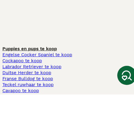
Puppies en pups te koop
Engelse Cocker Spaniel te koop
Cockapoo te koop
Labrador Retriever te koop
Duitse Herder te koop
Franse Bulldog te koop
Teckel ruwhaar te koop
Cavapoo te koop
Andere populaire pagina's
Honden te koop in Amsterdam
Pups te koop Limburg​
Pups te koop Friesland​
Honden te koop in Gelderland